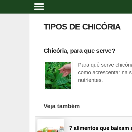
A
l
TIPOS DE CHICÓRIA
i
m
e
Chicória, para que serve?
n
Para quê serve chicóri
t
como acrescentar na s
a
nutrientes.
ç
ã
o
Veja também
n
a
t
7 alimentos que baixam 