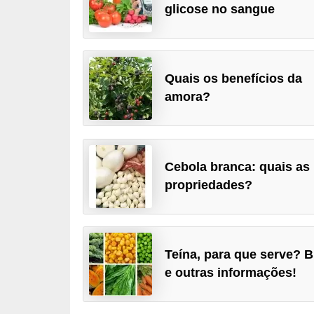
glicose no sangue
u
r
a
l
Quais os benefícios da
amora?
C
h
á
s
Cebola branca: quais as
propriedades?
E
r
v
Teína, para que serve? B
a
e outras informações!
s
n