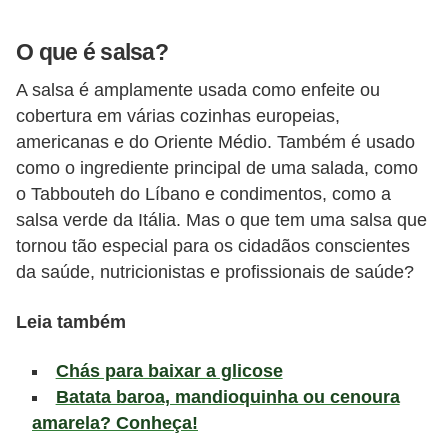
a
t
O que é salsa?
u
A salsa é amplamente usada como enfeite ou
r
cobertura em várias cozinhas europeias,
a
americanas e do Oriente Médio. Também é usado
i
como o ingrediente principal de uma salada, como
s
o Tabbouteh do Líbano e condimentos, como a
salsa verde da Itália. Mas o que tem uma salsa que
E
tornou tão especial para os cidadãos conscientes
s
da saúde, nutricionistas e profissionais de saúde?
t
i
Leia também
l
Chás para baixar a glicose
o
Batata baroa, mandioquinha ou cenoura
d
amarela? Conheça!
e