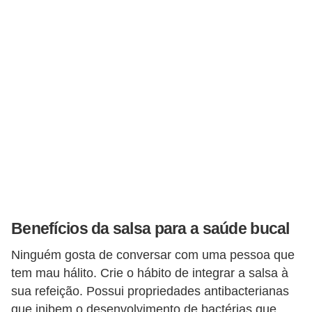
v
i
d
a
s
a
u
d
á
v
e
Benefícios da salsa para a saúde bucal
l
Ninguém gosta de conversar com uma pessoa que
P
tem mau hálito. Crie o hábito de integrar a salsa à
l
sua refeição. Possui propriedades antibacterianas
que inibem o desenvolvimento de bactérias que