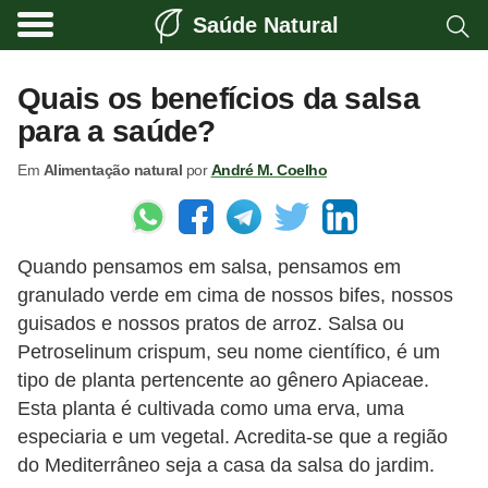
Saúde Natural
A
l
Quais os benefícios da salsa
i
para a saúde?
m
Em
Alimentação natural
por
André M. Coelho
e
n
t
Quando pensamos em salsa, pensamos em
a
granulado verde em cima de nossos bifes, nossos
ç
guisados ​​e nossos pratos de arroz. Salsa ou
ã
Petroselinum crispum, seu nome científico, é um
o
tipo de planta pertencente ao gênero Apiaceae.
n
Esta planta é cultivada como uma erva, uma
especiaria e um vegetal. Acredita-se que a região
a
do Mediterrâneo seja a casa da salsa do jardim.
t