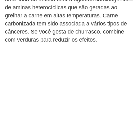
T
de aminas heterocíclicas que são geradas ao
r
grelhar a carne em altas temperaturas. Carne
a
carbonizada tem sido associada a vários tipos de
cânceres. Se você gosta de churrasco, combine
t
com verduras para reduzir os efeitos.
a
m
e
n
t
o
s
c
a
s
e