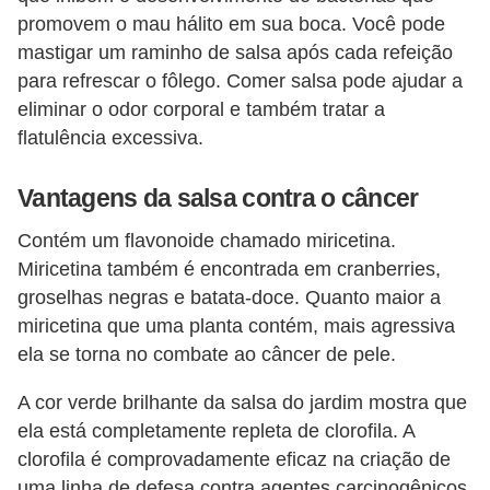
a
promovem o mau hálito em sua boca. Você pode
n
mastigar um raminho de salsa após cada refeição
t
para refrescar o fôlego. Comer salsa pode ajudar a
a
eliminar o odor corporal e também tratar a
s
flatulência excessiva.
m
Vantagens da salsa contra o câncer
e
d
Contém um flavonoide chamado miricetina.
i
Miricetina também é encontrada em cranberries,
c
groselhas negras e batata-doce. Quanto maior a
miricetina que uma planta contém, mais agressiva
i
ela se torna no combate ao câncer de pele.
n
a
A cor verde brilhante da salsa do jardim mostra que
i
ela está completamente repleta de clorofila. A
clorofila é comprovadamente eficaz na criação de
s
uma linha de defesa contra agentes carcinogênicos