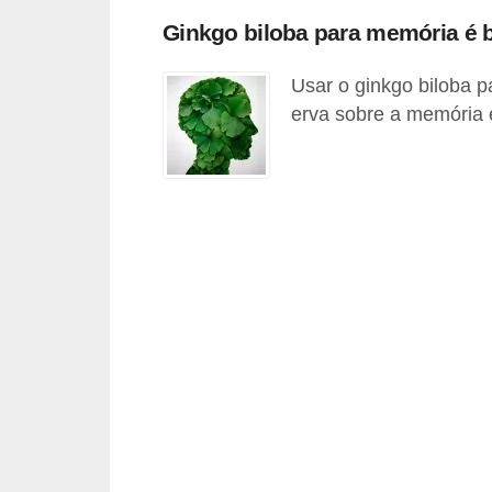
u
Ginkgo biloba para memória é
r
a
Usar o ginkgo biloba p
erva sobre a memória 
l
C
h
á
s
E
r
v
a
s
n