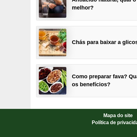
v
melhor?
i
d
a
s
Chás para baixar a glico
a
u
d
Como preparar fava? Qu
á
os benefícios?
v
e
l
Mapa do site
P
Política de privaci
l