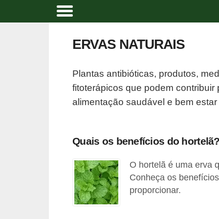
A
l
ERVAS NATURAIS
i
m
Plantas antibióticas, produtos, me
e
fitoterápicos que podem contribuir
n
alimentação saudável e bem estar 
t
a
ç
Quais os benefícios do hortelã?
ã
O hortelã é uma erva q
o
Conheça os benefícios
n
proporcionar.
a
t