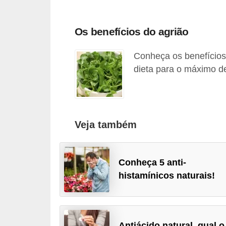
a
t
Os benefícios do agrião
u
r
Conheça os benefícios
a
dieta para o máximo de
i
s
E
Veja também
s
t
i
Conheça 5 anti-
l
histamínicos naturais!
o
d
e
Antiácido natural, qual o