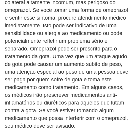
a
colateral altamente incomum, mas perigoso do
n
omeprazol. Se você tomar uma forma de omeprazol
t
e sentir esse sintoma, procure atendimento médico
imediatamente. Isto pode ser indicativo de uma
a
sensibilidade ou alergia ao medicamento ou pode
s
potencialmente refletir um problema sério e
m
separado. Omeprazol pode ser prescrito para o
e
tratamento da gota. Uma vez que um ataque agudo
d
de gota pode causar um aumento súbito de peso,
i
uma atenção especial ao peso de uma pessoa deve
ser paga por quem sofre de gota e toma este
c
medicamento como tratamento. Em alguns casos,
i
os médicos irão prescrever medicamentos anti-
n
inflamatórios ou diuréticos para aqueles que lutam
a
contra a gota. Se você estiver tomando algum
i
medicamento que possa interferir com o omeprazol,
s
seu médico deve ser avisado.