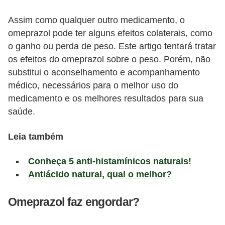
a
t
Assim como qualquer outro medicamento, o
u
omeprazol pode ter alguns efeitos colaterais, como
o ganho ou perda de peso. Este artigo tentará tratar
r
os efeitos do omeprazol sobre o peso. Porém, não
a
substitui o aconselhamento e acompanhamento
i
médico, necessários para o melhor uso do
s
medicamento e os melhores resultados para sua
saúde.
E
s
Leia também
t
i
Conheça 5 anti-histamínicos naturais!
l
Antiácido natural, qual o melhor?
o
Omeprazol faz engordar?
d
e