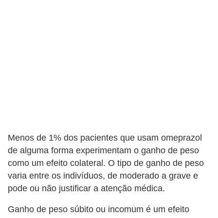
v
i
d
a
s
a
u
d
á
Menos de 1% dos pacientes que usam omeprazol
v
de alguma forma experimentam o ganho de peso
e
como um efeito colateral. O tipo de ganho de peso
l
varia entre os indivíduos, de moderado a grave e
pode ou não justificar a atenção médica.
P
l
Ganho de peso súbito ou incomum é um efeito