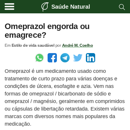
Saúde Natural
A
l
Omeprazol engorda ou
i
emagrece?
m
Em
Estilo de vida saudável
por
André M. Coelho
e
n
t
Omeprazol é um medicamento usado como
a
tratamento de curto prazo para várias doenças e
ç
condições de úlcera, esofagite e azia. Vem nas
ã
formas de omeprazol / bicarbonato de sódio e
o
omeprazol / magnésio, geralmente em comprimidos
n
ou cápsulas de libertação retardada. Existem várias
marcas com diversos nomes mais populares da
a
medicação.
t