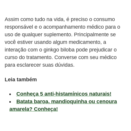
a
t
u
Assim como tudo na vida, é preciso o consumo
responsável e o acompanhamento médico para o
r
uso de qualquer suplemento. Principalmente se
a
você estiver usando algum medicamento, a
i
interação com o ginkgo biloba pode prejudicar o
s
curso do tratamento. Converse com seu médico
para esclarecer suas dúvidas.
E
s
Leia também
t
i
Conheça 5 anti-histamínicos naturais!
l
Batata baroa, mandioquinha ou cenoura
amarela? Conheça!
o
d
e