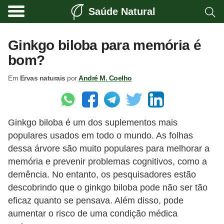
Saúde Natural
A
l
Ginkgo biloba para memória é
i
bom?
m
Em
Ervas naturais
por
André M. Coelho
e
n
t
Ginkgo biloba é um dos suplementos mais
a
populares usados ​​em todo o mundo. As folhas
ç
dessa árvore são muito populares para melhorar a
ã
memória e prevenir problemas cognitivos, como a
o
demência. No entanto, os pesquisadores estão
n
descobrindo que o ginkgo biloba pode não ser tão
eficaz quanto se pensava. Além disso, pode
a
aumentar o risco de uma condição médica
t