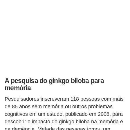
v
i
d
a
s
a
u
d
á
A pesquisa do ginkgo biloba para
v
memória
e
Pesquisadores inscreveram 118 pessoas com mais
l
de 85 anos sem memória ou outros problemas
P
cognitivos em um estudo, publicado em 2008, para
l
descobrir o impacto do ginkgo biloba na memória e
na demência. Metade das pessoas tomou um