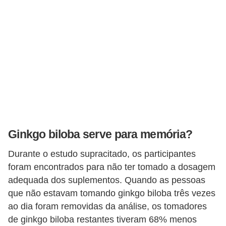
T
r
a
t
a
m
e
n
t
Ginkgo biloba serve para memória?
o
Durante o estudo supracitado, os participantes
s
foram encontrados para não ter tomado a dosagem
c
adequada dos suplementos. Quando as pessoas
a
que não estavam tomando ginkgo biloba três vezes
s
ao dia foram removidas da análise, os tomadores
e
de ginkgo biloba restantes tiveram 68% menos