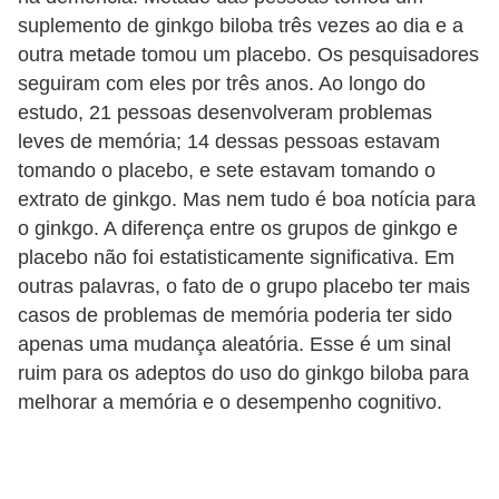
a
suplemento de ginkgo biloba três vezes ao dia e a
n
outra metade tomou um placebo. Os pesquisadores
t
seguiram com eles por três anos. Ao longo do
a
estudo, 21 pessoas desenvolveram problemas
s
leves de memória; 14 dessas pessoas estavam
m
tomando o placebo, e sete estavam tomando o
extrato de ginkgo. Mas nem tudo é boa notícia para
e
o ginkgo. A diferença entre os grupos de ginkgo e
d
placebo não foi estatisticamente significativa. Em
i
outras palavras, o fato de o grupo placebo ter mais
c
casos de problemas de memória poderia ter sido
i
apenas uma mudança aleatória. Esse é um sinal
n
ruim para os adeptos do uso do ginkgo biloba para
a
melhorar a memória e o desempenho cognitivo.
i
s