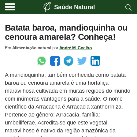
Saúde Natural
A
l
Batata baroa, mandioquinha ou
i
cenoura amarela? Conheça!
m
Em
Alimentação natural
por
André M. Coelho
e
n
t
A mandioquinha, também conhecida como batata
a
baroa ou cenoura amarela é uma hortaliça
ç
maravilhosa cultivada em muitas regiões do mundo
ã
com inúmeras vantagens para a saúde. O nome
o
científico da Arracacha é Arracacia xanthorrhiza.
n
Pertence ao gênero: Arracacia, família:
umbelliferae. Acredita-se que este vegetal
a
maravilhoso é nativo da região amazônica da
t