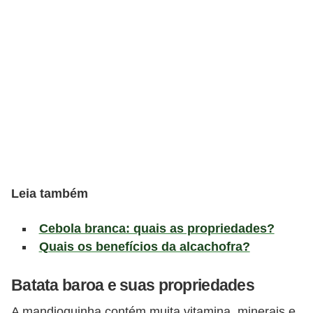
v
i
d
a
s
a
u
d
á
Leia também
v
e
Cebola branca: quais as propriedades?
l
Quais os benefícios da alcachofra?
P
Batata baroa e suas propriedades
l
A mandioquinha contém muita vitamina, minerais e