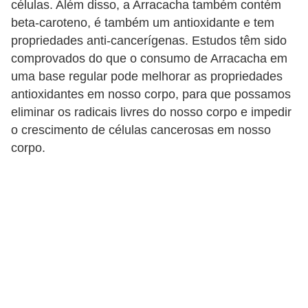
células. Além disso, a Arracacha também contém
T
beta-caroteno, é também um antioxidante e tem
r
propriedades anti-cancerígenas. Estudos têm sido
a
comprovados do que o consumo de Arracacha em
t
uma base regular pode melhorar as propriedades
a
antioxidantes em nosso corpo, para que possamos
m
eliminar os radicais livres do nosso corpo e impedir
o crescimento de células cancerosas em nosso
e
corpo.
n
t
o
s
c
a
s
e