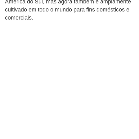
América do Sul, mas agora também é amplamente
u
cultivado em todo o mundo para fins domésticos e
r
comerciais.
a
l
C
h
á
s
E
r
v
a
s
n