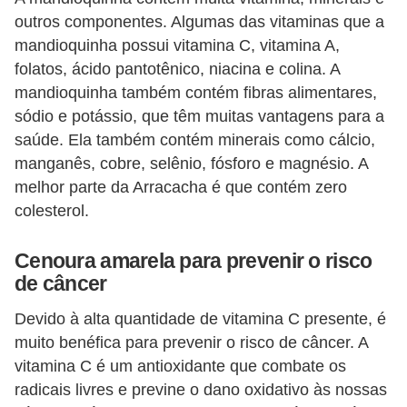
a
outros componentes. Algumas das vitaminas que a
n
mandioquinha possui vitamina C, vitamina A,
t
folatos, ácido pantotênico, niacina e colina. A
a
mandioquinha também contém fibras alimentares,
s
sódio e potássio, que têm muitas vantagens para a
m
saúde. Ela também contém minerais como cálcio,
e
manganês, cobre, selênio, fósforo e magnésio. A
melhor parte da Arracacha é que contém zero
d
colesterol.
i
c
Cenoura amarela para prevenir o risco
i
de câncer
n
Devido à alta quantidade de vitamina C presente, é
a
muito benéfica para prevenir o risco de câncer. A
i
vitamina C é um antioxidante que combate os
s
radicais livres e previne o dano oxidativo às nossas