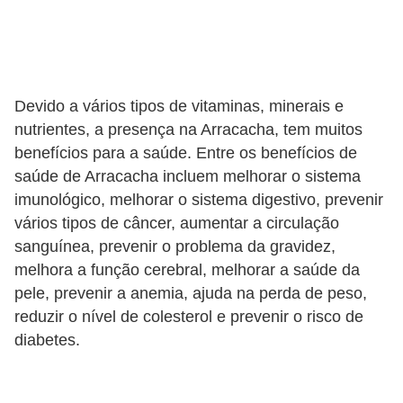
a
t
u
r
Devido a vários tipos de vitaminas, minerais e
a
nutrientes, a presença na Arracacha, tem muitos
i
benefícios para a saúde. Entre os benefícios de
s
saúde de Arracacha incluem melhorar o sistema
imunológico, melhorar o sistema digestivo, prevenir
E
vários tipos de câncer, aumentar a circulação
s
sanguínea, prevenir o problema da gravidez,
t
melhora a função cerebral, melhorar a saúde da
i
pele, prevenir a anemia, ajuda na perda de peso,
l
reduzir o nível de colesterol e prevenir o risco de
o
diabetes.
d
e