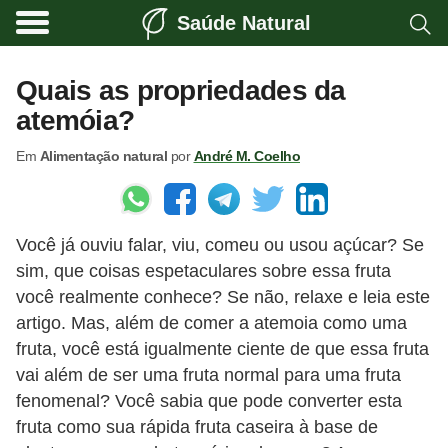
Saúde Natural
A
l
Quais as propriedades da
i
atemóia?
m
Em
Alimentação natural
por
André M. Coelho
e
n
t
Você já ouviu falar, viu, comeu ou usou açúcar? Se
a
sim, que coisas espetaculares sobre essa fruta
ç
você realmente conhece? Se não, relaxe e leia este
ã
artigo. Mas, além de comer a atemoia como uma
o
fruta, você está igualmente ciente de que essa fruta
n
vai além de ser uma fruta normal para uma fruta
fenomenal? Você sabia que pode converter esta
a
fruta como sua rápida fruta caseira à base de
t