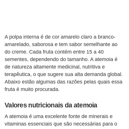
a
n
t
a
s
A polpa interna é de cor amarelo claro a branco-
m
amarelado, saborosa e tem sabor semelhante ao
e
do creme. Cada fruta contém entre 15 a 40
sementes, dependendo do tamanho. A atemoia é
d
de natureza altamente medicinal, nutritiva e
i
terapêutica, o que sugere sua alta demanda global.
c
Abaixo estão algumas das razões pelas quais essa
i
fruta é muito procurada.
n
a
Valores nutricionais da atemoia
i
A atemoia é uma excelente fonte de minerais e
s
vitaminas essenciais que são necessárias para o