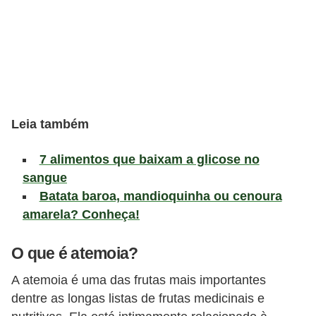
a
t
u
r
a
i
Leia também
s
7 alimentos que baixam a glicose no
E
sangue
s
Batata baroa, mandioquinha ou cenoura
t
amarela? Conheça!
i
l
O que é atemoia?
o
A atemoia é uma das frutas mais importantes
d
dentre as longas listas de frutas medicinais e
e