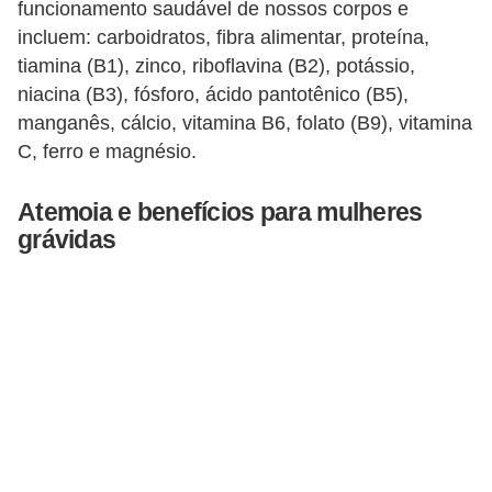
funcionamento saudável de nossos corpos e
T
incluem: carboidratos, fibra alimentar, proteína,
r
tiamina (B1), zinco, riboflavina (B2), potássio,
a
niacina (B3), fósforo, ácido pantotênico (B5),
t
manganês, cálcio, vitamina B6, folato (B9), vitamina
a
C, ferro e magnésio.
m
Atemoia e benefícios para mulheres
e
grávidas
n
t
o
s
c
a
s
e