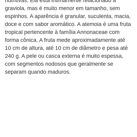
nutritivas. Ela está intimamente relacionado à
v
graviola, mas é muito menor em tamanho, sem
i
espinhos. A aparência é granular, suculenta, macia,
d
doce e com sabor aromático. A atemoia é uma fruta
tropical pertencente à família Annonaceae com
a
forma cônica. A fruta mede aproximadamente até
s
10 cm de altura, até 10 cm de diâmetro e pesa até
a
240 g. A pele ou casca externa é muito espessa,
u
com segmentos nodosos que geralmente se
d
separam quando maduros.
á
v
e
l
P
l