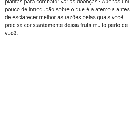
plantas para combater várias doenças? Apenas um
u
pouco de introdução sobre o que é a atemoia antes
r
de esclarecer melhor as razões pelas quais você
a
precisa constantemente dessa fruta muito perto de
l
você.
C
h
á
s
E
r
v
a
s
n