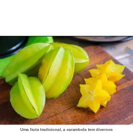
i
r
o
s
Uma fruta tradicional, a carambola tem diversos