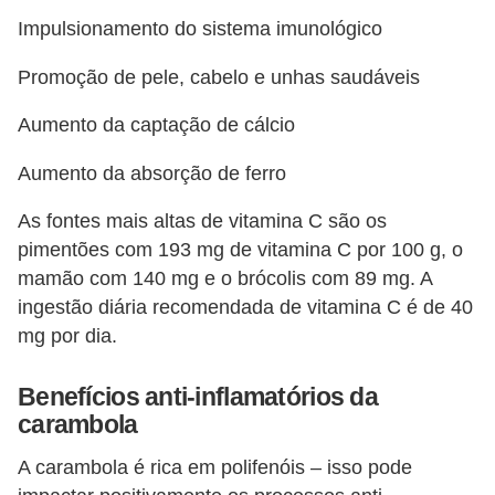
a
Impulsionamento do sistema imunológico
n
t
Promoção de pele, cabelo e unhas saudáveis
a
Aumento da captação de cálcio
s
m
Aumento da absorção de ferro
e
As fontes mais altas de vitamina C são os
d
pimentões com 193 mg de vitamina C por 100 g, o
i
mamão com 140 mg e o brócolis com 89 mg. A
c
ingestão diária recomendada de vitamina C é de 40
i
mg por dia.
n
Benefícios anti-inflamatórios da
a
carambola
i
s
A carambola é rica em polifenóis – isso pode