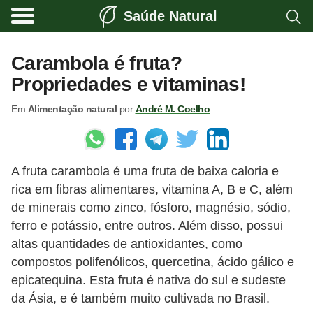
Saúde Natural
A
l
Carambola é fruta?
i
Propriedades e vitaminas!
m
Em
Alimentação natural
por
André M. Coelho
e
n
t
A fruta carambola é uma fruta de baixa caloria e
a
rica em fibras alimentares, vitamina A, B e C, além
ç
de minerais como zinco, fósforo, magnésio, sódio,
ã
ferro e potássio, entre outros. Além disso, possui
o
altas quantidades de antioxidantes, como
n
compostos polifenólicos, quercetina, ácido gálico e
epicatequina. Esta fruta é nativa do sul e sudeste
a
da Ásia, e é também muito cultivada no Brasil.
t