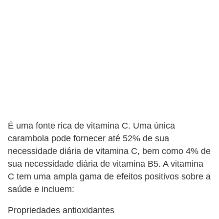
v
i
d
a
s
a
u
d
É uma fonte rica de vitamina C. Uma única
á
carambola pode fornecer até 52% de sua
v
necessidade diária de vitamina C, bem como 4% de
e
sua necessidade diária de vitamina B5. A vitamina
l
C tem uma ampla gama de efeitos positivos sobre a
saúde e incluem:
P
l
Propriedades antioxidantes