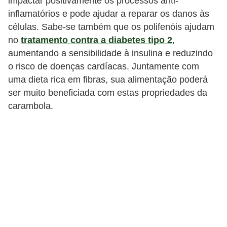
impactar positivamente os processos anti-
T
inflamatórios e pode ajudar a reparar os danos às
r
células. Sabe-se também que os polifenóis ajudam
a
no
tratamento contra a diabetes tipo 2
,
t
aumentando a sensibilidade à insulina e reduzindo
o risco de doenças cardíacas. Juntamente com
a
uma dieta rica em fibras, sua alimentação poderá
m
ser muito beneficiada com estas propriedades da
e
carambola.
n
t
o
s
c
a
s
e