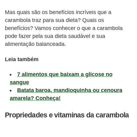
a
t
Mas quais são os benefícios incríveis que a
u
carambola traz para sua dieta? Quais os
benefícios? Vamos conhecer o que a carambola
r
pode fazer pela sua dieta saudável e sua
a
alimentação balanceada.
i
s
Leia também
E
7 alimentos que baixam a glicose no
s
sangue
t
Batata baroa, mandioquinha ou cenoura
i
amarela? Conheça!
l
Propriedades e vitaminas da carambola
o
d
e