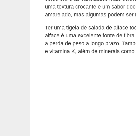
v
uma textura crocante e um sabor doce
amarelado, mas algumas podem ser 
i
d
Ter uma tigela de salada de alface t
a
alface é uma excelente fonte de fibr
s
a perda de peso a longo prazo. També
a
e vitamina K, além de minerais como p
u
d
á
v
e
l
P
l