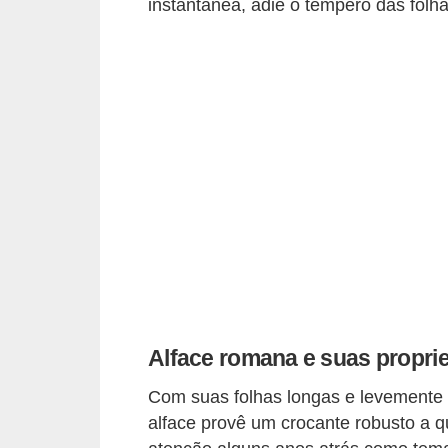
instantânea, adie o tempero das folha
i
r
o
s
Alface romana e suas propri
Com suas folhas longas e levemente 
alface provê um crocante robusto a q