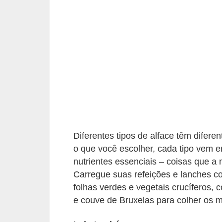
u
r
a
l
C
h
á
s
E
Diferentes tipos de alface têm diferen
o que você escolher, cada tipo vem e
r
nutrientes essenciais – coisas que a
v
Carregue suas refeições e lanches co
a
folhas verdes e vegetais crucíferos, 
s
e couve de Bruxelas para colher os m
n