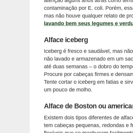
atenção alguns anos atrás como tema
contaminação por E. coli. Porém, es
mas não houve qualquer relato de p
lavando bem seus legumes e verd
Alface iceberg
Iceberg é fresco e saudável, mas nã
não lavado e armazenado em um saco 
até duas semanas – o dobro do tempo 
Procure por cabeças firmes e densa
Tente cortar o iceberg em fatias e si
um pouco de molho.
Alface de Boston ou america
Existem dois tipos diferentes de alf
tem cabeças pequenas, redondas e f
flexíveis que se machucam facilment