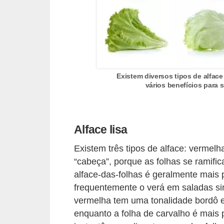
T
r
a
t
a
Existem diversos tipos de alface
m
vários benefícios para 
e
n
t
Alface lisa
o
Existem três tipos de alface: vermel
s
“cabeça”, porque as folhas se ramific
c
alface-das-folhas é geralmente mais 
a
frequentemente o verá em saladas si
vermelha tem uma tonalidade bordô e
s
enquanto a folha de carvalho é mais p
e