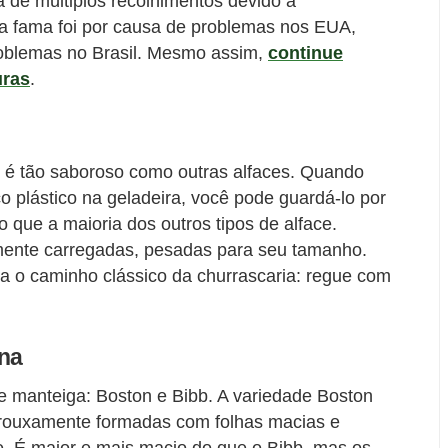
 de múltiplos recolhimentos devido à
sa fama foi por causa de problemas nos EUA,
roblemas no Brasil. Mesmo assim,
continue
uras
.
o é tão saboroso como outras alfaces. Quando
plástico na geladeira, você pode guardá-lo por
que a maioria dos outros tipos de alface.
mente carregadas, pesadas para seu tamanho.
rva o caminho clássico da churrascaria: regue com
na
ace manteiga: Boston e Bibb. A variedade Boston
rouxamente formadas com folhas macias e
e. É maior e mais macio do que o Bibb, mas os