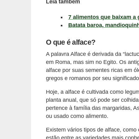
Leia também
a
t
7 alimentos que baixam a 
u
Batata baroa, mandioquin
r
a
O que é alface?
i
A palavra Alface é derivada da “lactu
s
em Roma, mas sim no Egito. Os antigo
E
alface por suas sementes ricas em óle
gregos e romanos por seu significado 
s
t
Hoje, a alface é cultivada como leg
i
planta anual, que só pode ser colhid
l
pertence à família das margaridas, 
ou usado como alimento.
o
d
Existem vários tipos de alface, com
e
estão entre as variedades mais conh