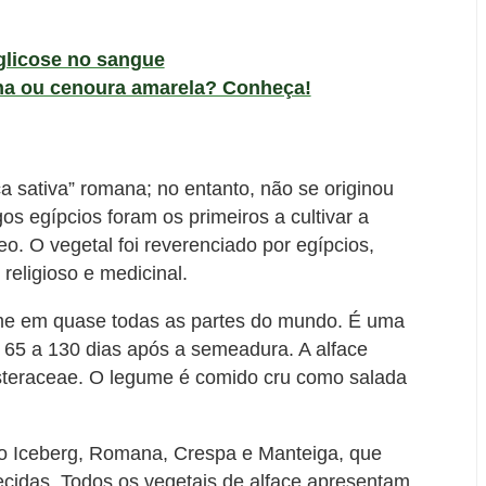
glicose no sangue
ha ou cenoura amarela? Conheça!
ca sativa” romana; no entanto, não se originou
s egípcios foram os primeiros a cultivar a
o. O vegetal foi reverenciado por egípcios,
religioso e medicinal.
ume em quase todas as partes do mundo. É uma
a 65 a 130 dias após a semeadura. A alface
Asteraceae. O legume é comido cru como salada
o o Iceberg, Romana, Crespa e Manteiga, que
ecidas. Todos os vegetais de alface apresentam