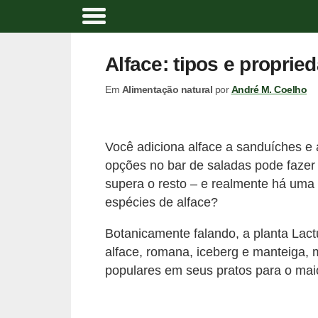
A
l
Alface: tipos e proprie
i
Em
Alimentação natural
por
André M. Coelho
m
e
n
Você adiciona alface a sanduíches e 
t
opções no bar de saladas pode fazer
a
supera o resto – e realmente há uma 
ç
espécies de alface?
ã
Botanicamente falando, a planta Lactu
o
alface, romana, iceberg e manteiga, 
n
populares em seus pratos para o maio
a
t