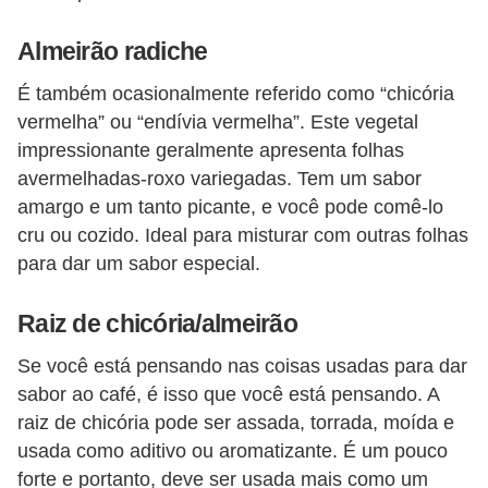
a
n
Almeirão radiche
t
É também ocasionalmente referido como “chicória
a
vermelha” ou “endívia vermelha”. Este vegetal
s
impressionante geralmente apresenta folhas
m
avermelhadas-roxo variegadas. Tem um sabor
e
amargo e um tanto picante, e você pode comê-lo
d
cru ou cozido. Ideal para misturar com outras folhas
i
para dar um sabor especial.
c
Raiz de chicória/almeirão
i
n
Se você está pensando nas coisas usadas para dar
a
sabor ao café, é isso que você está pensando. A
raiz de chicória pode ser assada, torrada, moída e
i
usada como aditivo ou aromatizante. É um pouco
s
forte e portanto, deve ser usada mais como um