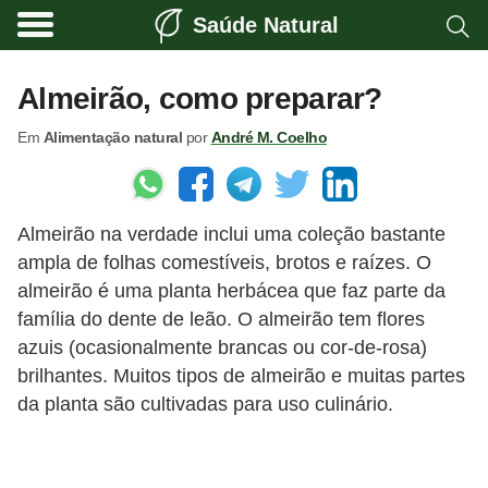
Saúde Natural
A
l
Almeirão, como preparar?
i
Em
Alimentação natural
por
André M. Coelho
m
e
n
Almeirão na verdade inclui uma coleção bastante
t
ampla de folhas comestíveis, brotos e raízes. O
a
almeirão é uma planta herbácea que faz parte da
ç
família do dente de leão. O almeirão tem flores
ã
azuis (ocasionalmente brancas ou cor-de-rosa)
o
brilhantes. Muitos tipos de almeirão e muitas partes
da planta são cultivadas para uso culinário.
n
a
t