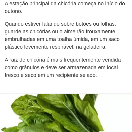
A estação principal da chicória começa no início do
i
outono.
r
o
Quando estiver falando sobre botões ou folhas,
s
guarde as chicórias ou o almeirão frouxamente
embrulhadas em uma toalha úmida, em um saco
plástico levemente respirável, na geladeira.
A raiz de chicória é mais frequentemente vendida
como grânulos e deve ser armazenada em local
fresco e seco em um recipiente selado.