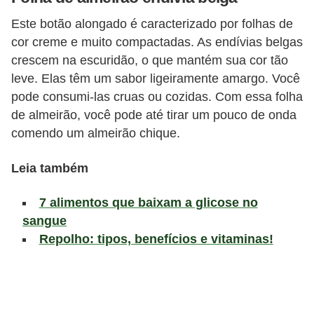
a
Este botão alongado é caracterizado por folhas de
t
cor creme e muito compactadas. As endívias belgas
u
crescem na escuridão, o que mantém sua cor tão
r
leve. Elas têm um sabor ligeiramente amargo. Você
a
pode consumi-las cruas ou cozidas. Com essa folha
i
de almeirão, você pode até tirar um pouco de onda
s
comendo um almeirão chique.
E
Leia também
s
t
7 alimentos que baixam a glicose no
sangue
i
Repolho: tipos, benefícios e vitaminas!
l
o
d
e