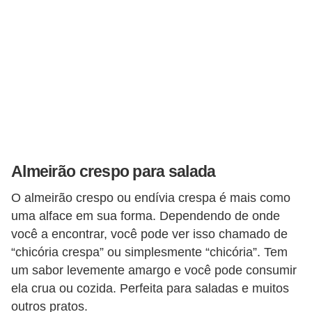
v
i
d
a
s
a
u
d
Almeirão crespo para salada
á
O almeirão crespo ou endívia crespa é mais como
v
uma alface em sua forma. Dependendo de onde
e
você a encontrar, você pode ver isso chamado de
l
“chicória crespa” ou simplesmente “chicória”. Tem
P
um sabor levemente amargo e você pode consumir
ela crua ou cozida. Perfeita para saladas e muitos
l
outros pratos.