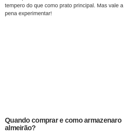
T
tempero do que como prato principal. Mas vale a
r
pena experimentar!
a
t
a
m
e
n
t
o
s
c
a
Quando comprar e como armazenaro
s
almeirão?
e