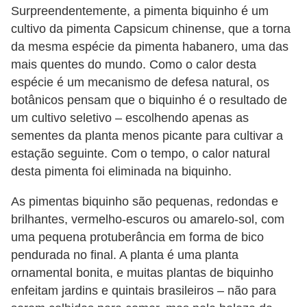
a
Surpreendentemente, a pimenta biquinho é um
n
cultivo da pimenta Capsicum chinense, que a torna
t
da mesma espécie da pimenta habanero, uma das
a
mais quentes do mundo. Como o calor desta
s
espécie é um mecanismo de defesa natural, os
botânicos pensam que o biquinho é o resultado de
m
um cultivo seletivo – escolhendo apenas as
e
sementes da planta menos picante para cultivar a
d
estação seguinte. Com o tempo, o calor natural
i
desta pimenta foi eliminada na biquinho.
c
As pimentas biquinho são pequenas, redondas e
i
brilhantes, vermelho-escuros ou amarelo-sol, com
n
uma pequena protuberância em forma de bico
a
pendurada no final. A planta é uma planta
i
ornamental bonita, e muitas plantas de biquinho
s
enfeitam jardins e quintais brasileiros – não para