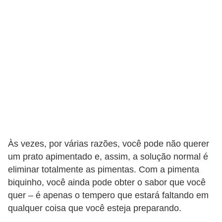
v
i
d
a
s
a
u
d
á
v
Às vezes, por várias razões, você pode não querer
um prato apimentado e, assim, a solução normal é
e
eliminar totalmente as pimentas. Com a pimenta
l
biquinho, você ainda pode obter o sabor que você
P
quer – é apenas o tempero que estará faltando em
l
qualquer coisa que você esteja preparando.