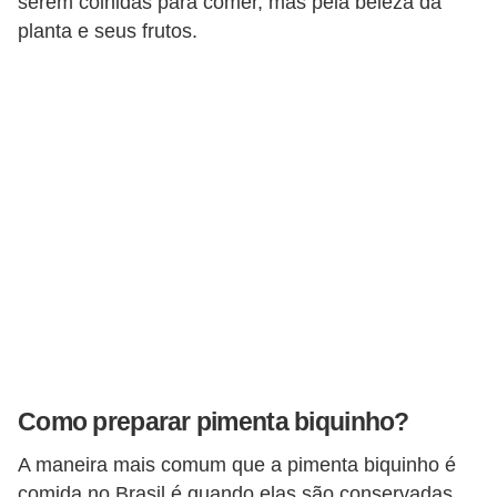
serem colhidas para comer, mas pela beleza da
T
planta e seus frutos.
r
a
t
a
m
e
n
t
o
s
c
a
Como preparar pimenta biquinho?
s
A maneira mais comum que a pimenta biquinho é
e
comida no Brasil é quando elas são conservadas