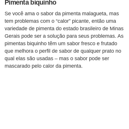
Pimenta biquinho
u
r
Se você ama o sabor da pimenta malagueta, mas
tem problemas com o “calor” picante, então uma
a
variedade de pimenta do estado brasileiro de Minas
l
Gerais pode ser a solução para seus problemas. As
C
pimentas biquinho têm um sabor fresco e frutado
h
que melhora o perfil de sabor de qualquer prato no
qual elas são usadas – mas o sabor pode ser
á
mascarado pelo calor da pimenta.
s
E
r
v
a
s
n