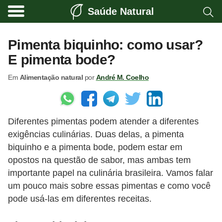
Saúde Natural
A
l
Pimenta biquinho: como usar?
i
E pimenta bode?
m
Em
Alimentação natural
por
André M. Coelho
e
n
t
Diferentes pimentas podem atender a diferentes
a
exigências culinárias. Duas delas, a pimenta
ç
biquinho e a pimenta bode, podem estar em
ã
opostos na questão de sabor, mas ambas tem
o
importante papel na culinária brasileira. Vamos falar
n
um pouco mais sobre essas pimentas e como você
pode usá-las em diferentes receitas.
a
t