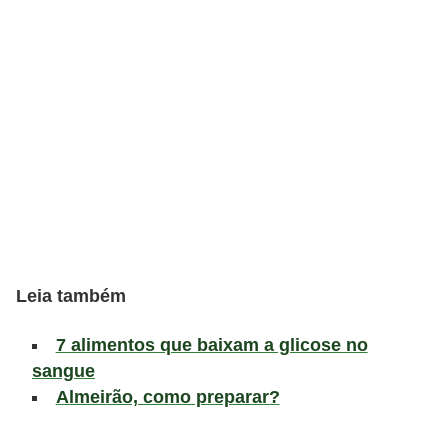
a
t
u
r
a
i
s
E
s
t
Leia também
i
7 alimentos que baixam a glicose no
l
sangue
o
Almeirão, como preparar?
d
e