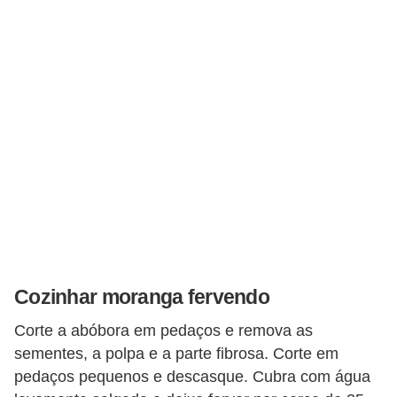
T
r
a
t
a
m
e
n
t
o
s
Cozinhar moranga fervendo
c
a
Corte a abóbora em pedaços e remova as
sementes, a polpa e a parte fibrosa. Corte em
s
pedaços pequenos e descasque. Cubra com água
e