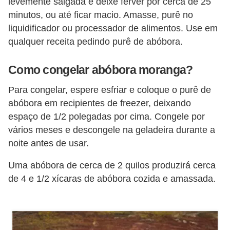
levemente salgada e deixe ferver por cerca de 25
i
minutos, ou até ficar macio. Amasse, purê no
r
liquidificador ou processador de alimentos. Use em
o
qualquer receita pedindo purê de abóbora.
s
Como congelar abóbora moranga?
Para congelar, espere esfriar e coloque o purê de
abóbora em recipientes de freezer, deixando
espaço de 1/2 polegadas por cima. Congele por
vários meses e descongele na geladeira durante a
noite antes de usar.
Uma abóbora de cerca de 2 quilos produzirá cerca
de 4 e 1/2 xícaras de abóbora cozida e amassada.