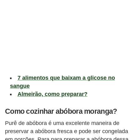
v
i
d
a
s
a
u
d
7 alimentos que baixam a glicose no
á
sangue
v
Almeirão, como preparar?
e
l
Como cozinhar abóbora moranga?
P
Purê de abóbora é uma excelente maneira de
l
preservar a abóbora fresca e pode ser congelada
em porções. Para para preparar a abóbora dessa