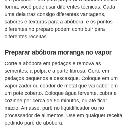
a
forma, você pode usar diferentes técnicas. Cada
n
uma dela traz consigo diferentes vantagens,
t
sabores e texturas para a abóbora, e os pontos
a
diferentes no preparo podem contribuir para
s
diferentes receitas.
m
e
Preparar abóbora moranga no vapor
d
Corte a abóbora em pedaços e remova as
i
sementes, a polpa e a parte fibrosa. Corte em
c
pedaços pequenos e descasque. Coloque em um
i
vaporizador ou coador de metal que vai caber em
um pote coberto. Coloque água fervente, cubra e
n
cozinhe por cerca de 50 minutos, ou até ficar
a
macio. Amasse, purê no liquidificador ou no
i
processador de alimentos. Use em qualquer receita
s
pedindo purê de abóbora.