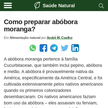
Saúde Natural
A
l
Como preparar abóbora
i
moranga?
m
Em
Alimentação natural
por
André M. Coelho
e
n
t
A abóbora moranga pertence à família
a
Cucurbitaceae, que também inclui pepino, abóbora
ç
e melão. A abóbora é provavelmente nativa da
ã
América, especificamente da América Central, e foi
o
cultivada extensivamente pelos nativos americanos
n
quando os primeiros colonizadores
desembarcaram. Os nativos americanos faziam
a
bom uso da abóbora – eles assavam ou ferviam,
t