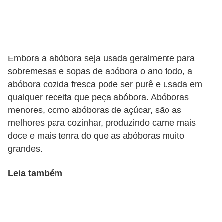
a
t
u
r
Embora a abóbora seja usada geralmente para
a
sobremesas e sopas de abóbora o ano todo, a
i
abóbora cozida fresca pode ser purê e usada em
s
qualquer receita que peça abóbora. Abóboras
menores, como abóboras de açúcar, são as
E
melhores para cozinhar, produzindo carne mais
s
doce e mais tenra do que as abóboras muito
t
grandes.
i
l
Leia também
o
d
e