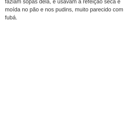
faziam sopas dela, e usavam a refeição seca e
u
moída no pão e nos pudins, muito parecido com
r
fubá.
a
l
C
h
á
s
E
r
v
a
s
n