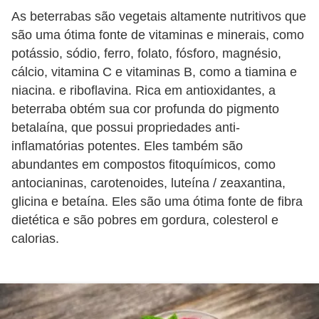
i
As beterrabas são vegetais altamente nutritivos que
r
são uma ótima fonte de vitaminas e minerais, como
o
potássio, sódio, ferro, folato, fósforo, magnésio,
cálcio, vitamina C e vitaminas B, como a tiamina e
s
niacina. e riboflavina. Rica em antioxidantes, a
beterraba obtém sua cor profunda do pigmento
betalaína, que possui propriedades anti-
inflamatórias potentes. Eles também são
abundantes em compostos fitoquímicos, como
antocianinas, carotenoides, luteína / zeaxantina,
glicina e betaína. Eles são uma ótima fonte de fibra
dietética e são pobres em gordura, colesterol e
calorias.