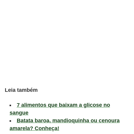
v
i
d
a
s
a
u
d
á
v
Leia também
e
l
7 alimentos que baixam a glicose no
sangue
P
Batata baroa, mandioquinha ou cenoura
l
amarela? Conheça!