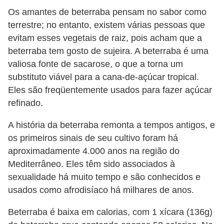
a
Os amantes de beterraba pensam no sabor como
n
terrestre; no entanto, existem várias pessoas que
t
evitam esses vegetais de raiz, pois acham que a
a
beterraba tem gosto de sujeira. A beterraba é uma
s
valiosa fonte de sacarose, o que a torna um
m
substituto viável para a cana-de-açúcar tropical.
e
Eles são freqüentemente usados ​​para fazer açúcar
refinado.
d
i
A história da beterraba remonta a tempos antigos, e
c
os primeiros sinais de seu cultivo foram há
i
aproximadamente 4.000 anos na região do
Mediterrâneo. Eles têm sido associados à
n
sexualidade há muito tempo e são conhecidos e
a
usados ​​como afrodisíaco há milhares de anos.
i
s
Beterraba é baixa em calorias, com 1 xícara (136g)