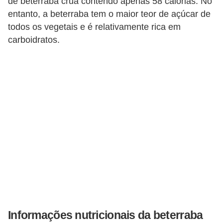
de beterraba crua contendo apenas 58 calorias. No
T
entanto, a beterraba tem o maior teor de açúcar de
r
todos os vegetais e é relativamente rica em
a
carboidratos.
t
a
m
e
n
t
o
s
c
a
s
Informações nutricionais da beterraba
e