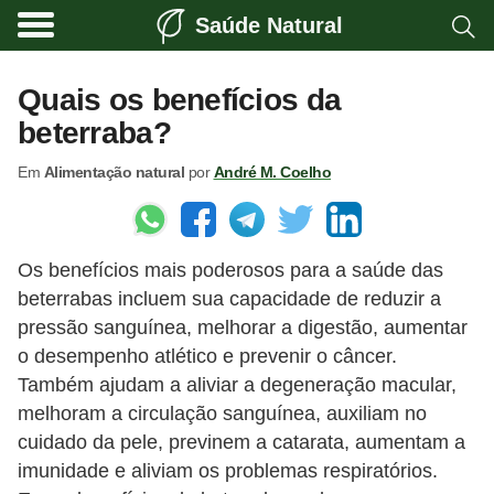
Saúde Natural
A
l
Quais os benefícios da
i
beterraba?
m
Em
Alimentação natural
por
André M. Coelho
e
n
t
Os benefícios mais poderosos para a saúde das
a
beterrabas incluem sua capacidade de reduzir a
ç
pressão sanguínea, melhorar a digestão, aumentar
ã
o desempenho atlético e prevenir o câncer.
o
Também ajudam a aliviar a degeneração macular,
n
melhoram a circulação sanguínea, auxiliam no
cuidado da pele, previnem a catarata, aumentam a
a
imunidade e aliviam os problemas respiratórios.
t