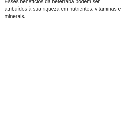
Esses benefícios da beterraba podem ser
u
atribuídos à sua riqueza em nutrientes, vitaminas e
r
minerais.
a
l
C
h
á
s
E
r
v
a
s
n