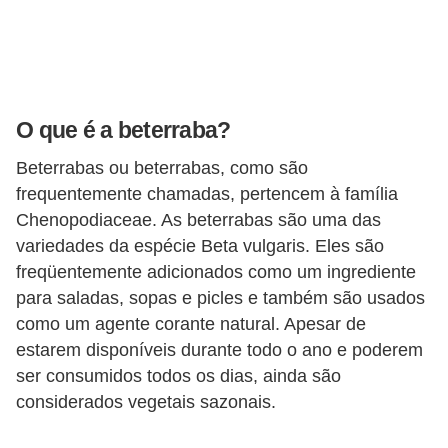
a
t
u
r
a
O que é a beterraba?
i
Beterrabas ou beterrabas, como são
s
frequentemente chamadas, pertencem à família
Chenopodiaceae. As beterrabas são uma das
E
variedades da espécie Beta vulgaris. Eles são
s
freqüentemente adicionados como um ingrediente
t
para saladas, sopas e picles e também são usados ​​
i
como um agente corante natural. Apesar de
l
estarem disponíveis durante todo o ano e poderem
o
ser consumidos todos os dias, ainda são
considerados vegetais sazonais.
d
e