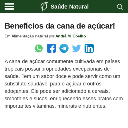
Saúde Natural
A
l
Benefícios da cana de açúcar!
i
Em
Alimentação natural
por
André M. Coelho
m
e
n
A cana-de-açúcar comumente cultivada em países
t
tropicais possui propriedades excepcionais de
a
saúde. Tem um sabor doce e pode servir como um
ç
substituto saudável para o açúcar e outros
ã
adoçantes. Ele pode ser adicionado a cereais,
o
smoothies e sucos, enriquecendo esses pratos com
importantes vitaminas, minerais e nutrientes.
n
a
t