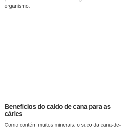
T
organismo.
r
a
t
a
m
e
n
t
o
s
c
Benefícios do caldo de cana para as
a
cáries
s
e
Como contém muitos minerais, o suco da cana-de-