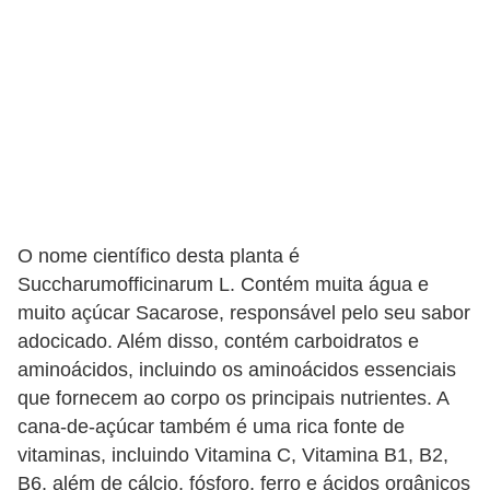
v
i
d
a
s
a
u
d
O nome científico desta planta é
á
Succharumofficinarum L. Contém muita água e
muito açúcar Sacarose, responsável pelo seu sabor
v
adocicado. Além disso, contém carboidratos e
e
aminoácidos, incluindo os aminoácidos essenciais
l
que fornecem ao corpo os principais nutrientes. A
P
cana-de-açúcar também é uma rica fonte de
vitaminas, incluindo Vitamina C, Vitamina B1, B2,
l
B6, além de cálcio, fósforo, ferro e ácidos orgânicos