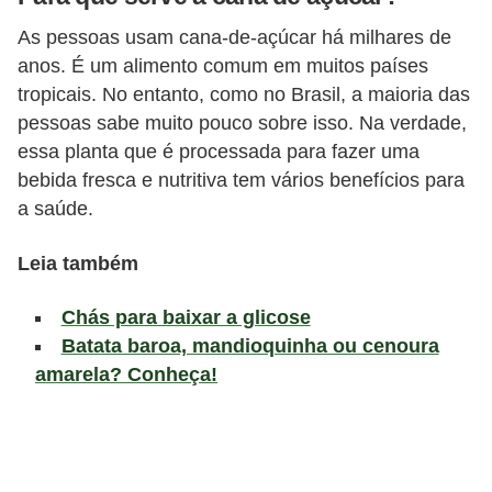
a
As pessoas usam cana-de-açúcar há milhares de
t
anos. É um alimento comum em muitos países
u
tropicais. No entanto, como no Brasil, a maioria das
r
pessoas sabe muito pouco sobre isso. Na verdade,
a
essa planta que é processada para fazer uma
i
bebida fresca e nutritiva tem vários benefícios para
s
a saúde.
E
Leia também
s
t
Chás para baixar a glicose
Batata baroa, mandioquinha ou cenoura
i
amarela? Conheça!
l
o
d
e