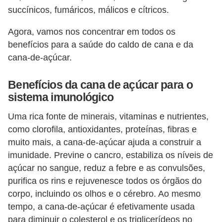
a
succínicos, fumáricos, málicos e cítricos.
n
t
Agora, vamos nos concentrar em todos os
a
benefícios para a saúde do caldo de cana e da
cana-de-açúcar.
s
m
Benefícios da cana de açúcar para o
e
sistema imunológico
d
Uma rica fonte de minerais, vitaminas e nutrientes,
i
como clorofila, antioxidantes, proteínas, fibras e
c
muito mais, a cana-de-açúcar ajuda a construir a
i
imunidade. Previne o cancro, estabiliza os níveis de
n
açúcar no sangue, reduz a febre e as convulsões,
a
purifica os rins e rejuvenesce todos os órgãos do
i
corpo, incluindo os olhos e o cérebro. Ao mesmo
tempo, a cana-de-açúcar é efetivamente usada
s
para diminuir o colesterol e os triglicerídeos no