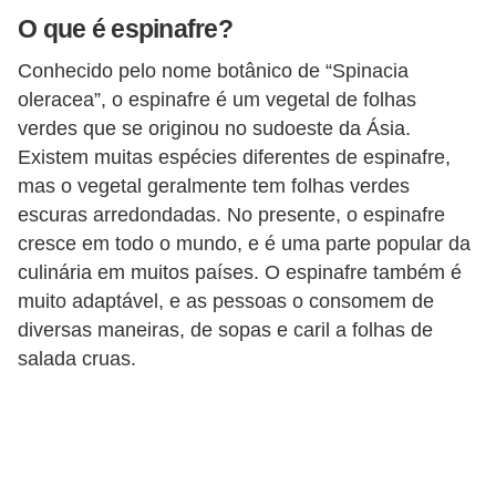
a
O que é espinafre?
t
Conhecido pelo nome botânico de “Spinacia
u
oleracea”, o espinafre é um vegetal de folhas
r
verdes que se originou no sudoeste da Ásia.
a
Existem muitas espécies diferentes de espinafre,
i
mas o vegetal geralmente tem folhas verdes
s
escuras arredondadas. No presente, o espinafre
cresce em todo o mundo, e é uma parte popular da
E
culinária em muitos países. O espinafre também é
s
muito adaptável, e as pessoas o consomem de
t
diversas maneiras, de sopas e caril a folhas de
i
salada cruas.
l
o
d
e