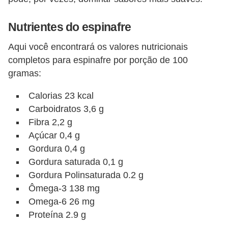
a
n
Nutrientes do espinafre
t
a
Aqui você encontrará os valores nutricionais
completos para espinafre por porção de 100
s
gramas:
m
e
Calorias 23 kcal
d
Carboidratos 3,6 g
Fibra 2,2 g
i
Açúcar 0,4 g
c
Gordura 0,4 g
i
Gordura saturada 0,1 g
n
Gordura Polinsaturada 0.2 g
a
Ômega-3 138 mg
i
Omega-6 26 mg
s
Proteína 2.9 g