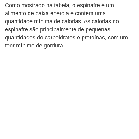
T
Como mostrado na tabela, o espinafre é um
r
alimento de baixa energia e contém uma
quantidade mínima de calorias. As calorias no
a
espinafre são principalmente de pequenas
t
quantidades de carboidratos e proteínas, com um
a
teor mínimo de gordura.
m
e
n
t
o
s
c
a
s
e