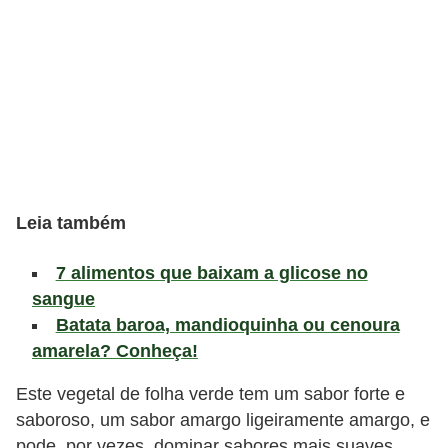
v
i
d
a
s
a
u
Leia também
d
á
7 alimentos que baixam a glicose no
v
sangue
e
Batata baroa, mandioquinha ou cenoura
l
amarela? Conheça!
P
Este vegetal de folha verde tem um sabor forte e
l
saboroso, um sabor amargo ligeiramente amargo, e
pode, por vezes, dominar sabores mais suaves.