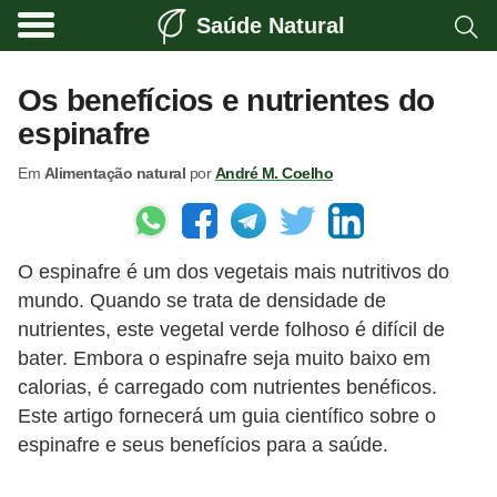
Saúde Natural
A
l
Os benefícios e nutrientes do
i
espinafre
m
Em
Alimentação natural
por
André M. Coelho
e
n
t
O espinafre é um dos vegetais mais nutritivos do
a
mundo. Quando se trata de densidade de
ç
nutrientes, este vegetal verde folhoso é difícil de
ã
bater. Embora o espinafre seja muito baixo em
o
calorias, é carregado com nutrientes benéficos.
n
Este artigo fornecerá um guia científico sobre o
espinafre e seus benefícios para a saúde.
a
t