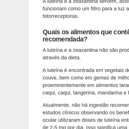
A luteína e a zeaxantina servem, ass
funcionam como um filtro para a luz a
fotorreceptoras.
Quais os alimentos que contê
recomendada?
A luteína e a zeaxantina não são pr
através da dieta.
A luteína é encontrada em vegetais d
couve, bem como em gemas de milho 
proeminentemente em alimentos laran
caqui, caqui, tangerina, mandarina e l
Atualmente, não há ingestão recomen
estudos clínicos observando os benef
ocular utilizaram doses de luteína e
de 2-5 mg por dia. Isso significa uma