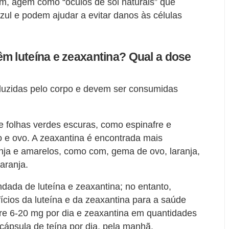
im, agem como “óculos de sol naturais” que
zul e podem ajudar a evitar danos às células
m luteína e zeaxantina? Qual a dose
oduzidas pelo corpo e devem ser consumidas
e folhas verdes escuras, como espinafre e
e ovo. A zeaxantina é encontrada mais
ja e amarelos, como com, gema de ovo, laranja,
aranja.
dada de luteína e zeaxantina; no entanto,
ícios da luteína e da zeaxantina para a saúde
ntre 6-20 mg por dia e zeaxantina em quantidades
 cápsula de teína por dia, pela manhã.