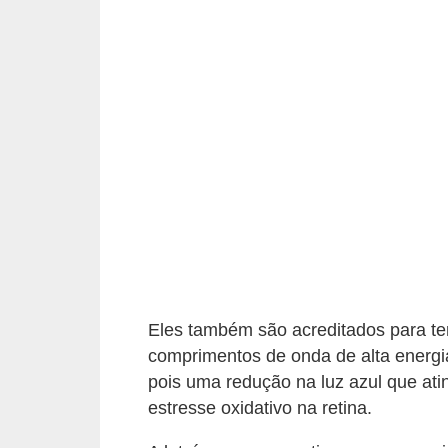
i
r
o
s
Eles também são acreditados para ter 
comprimentos de onda de alta energia 
pois uma redução na luz azul que ati
estresse oxidativo na retina.