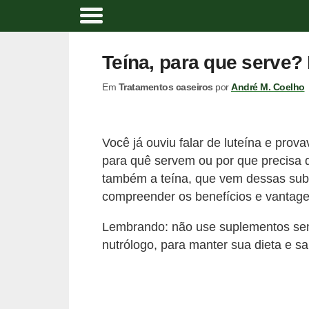
A
l
Teína, para que serve?
i
Em
Tratamentos caseiros
por
André M. Coelho
m
e
n
Você já ouviu falar de luteína e pro
t
para quê servem ou por que precisa 
a
também a teína, que vem dessas subst
ç
compreender os benefícios e vantage
ã
Lembrando: não use suplementos sem
o
nutrólogo, para manter sua dieta e s
n
a
t