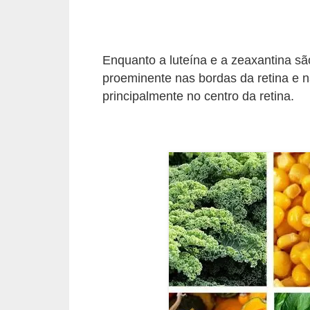
a
n
t
Enquanto a luteína e a zeaxantina sã
a
proeminente nas bordas da retina e n
s
principalmente no centro da retina.
m
e
d
i
c
i
n
a
i
s