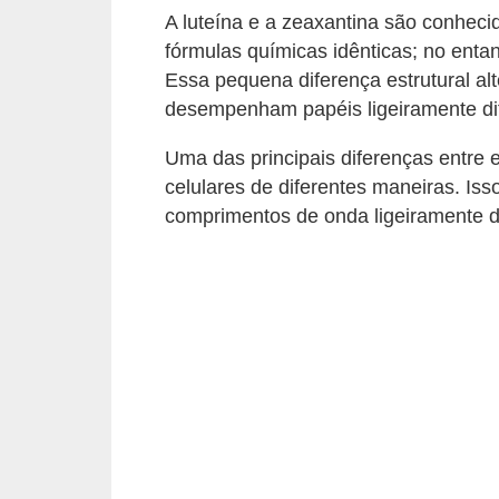
v
A luteína e a zeaxantina são conheci
fórmulas químicas idênticas; no enta
i
Essa pequena diferença estrutural alt
d
desempenham papéis ligeiramente dif
a
s
Uma das principais diferenças entre
a
celulares de diferentes maneiras. Is
comprimentos de onda ligeiramente di
u
d
á
v
e
l
P
l