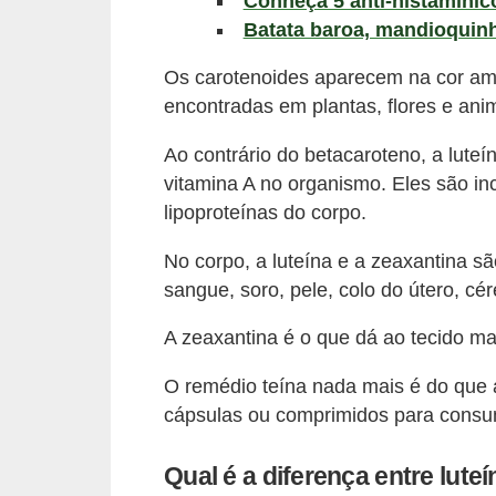
Conheça 5 anti-histamínico
a
Batata baroa, mandioquin
t
u
Os carotenoides aparecem na cor amar
r
encontradas em plantas, flores e ani
a
Ao contrário do betacaroteno, a lute
i
vitamina A no organismo. Eles são i
s
lipoproteínas do corpo.
E
No corpo, a luteína e a zeaxantina s
s
sangue, soro, pele, colo do útero, cé
t
A zeaxantina é o que dá ao tecido mac
i
l
O remédio teína nada mais é do que 
cápsulas ou comprimidos para cons
o
d
Qual é a diferença entre lute
e