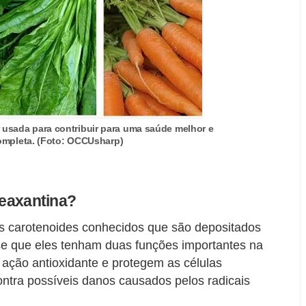
r usada para contribuir para uma saúde melhor e
ompleta. (Foto: OCCUsharp)
zeaxantina?
os carotenoides conhecidos que são depositados
a-se que eles tenham duas funções importantes na
a ação antioxidante e protegem as células
ontra possíveis danos causados ​​pelos radicais