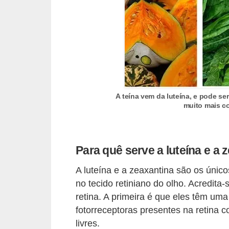
T
r
a
t
a
m
A teína vem da luteína, e pode se
e
muito mais c
n
t
o
Para quê serve a luteína e a 
s
A luteína e a zeaxantina são os únic
c
no tecido retiniano do olho. Acredit
a
retina. A primeira é que eles têm um
s
fotorreceptoras presentes na retina c
e
livres.