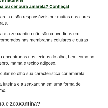
s naturais!
ha ou cenoura amarela? Conheça!
ela e são responsáveis ​​por muitas das cores
mais.
ína e a zeaxantina não são convertidas em
ncorporados nas membranas celulares e outras
ão encontradas nos tecidos do olho, bem como no
rebro, mama e tecido adiposo.
ular no olho sua característica cor amarela.
a luteína e a zeaxantina em uma forma de
umo.
ína e zeaxantina?