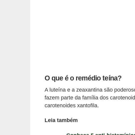
u
r
a
l
C
h
á
s
O que é o remédio teína?
E
A luteína e a zeaxantina são poderoso
r
fazem parte da família dos caroteno
v
carotenoides xantofila.
a
s
Leia também
n