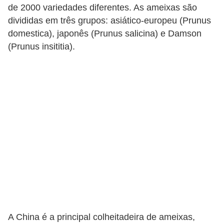
de 2000 variedades diferentes. As ameixas são
v
divididas em três grupos: asiático-europeu (Prunus
i
domestica), japonês (Prunus salicina) e Damson
d
(Prunus insititia).
a
s
a
u
d
á
v
e
l
P
l
A China é a principal colheitadeira de ameixas,