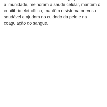
u
a imunidade, melhoram a saúde celular, mantêm o
r
equilíbrio eletrolítico, mantêm o sistema nervoso
saudável e ajudam no cuidado da pele e na
a
coagulação do sangue.
l
C
h
á
s
E
r
v
a
s
n