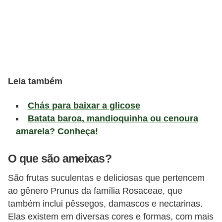
a
t
u
r
a
i
Leia também
s
Chás para baixar a glicose
E
Batata baroa, mandioquinha ou cenoura
s
amarela? Conheça!
t
i
O que são ameixas?
l
São frutas suculentas e deliciosas que pertencem
o
ao gênero Prunus da família Rosaceae, que
d
também inclui pêssegos, damascos e nectarinas.
e
Elas existem em diversas cores e formas, com mais