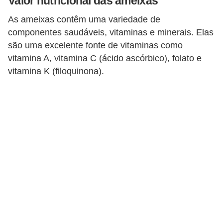
Valor nutricional das ameixas
T
As ameixas contêm uma variedade de
r
componentes saudáveis, vitaminas e minerais. Elas
a
são uma excelente fonte de vitaminas como
t
vitamina A, vitamina C (ácido ascórbico), folato e
a
vitamina K (filoquinona).
m
e
n
t
o
s
c
a
s
e