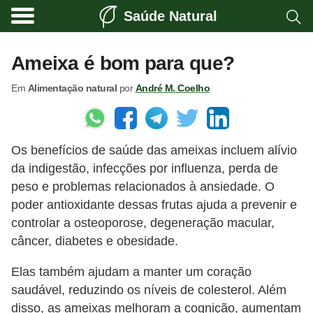
Saúde Natural
A
l
Ameixa é bom para que?
i
Em
Alimentação natural
por
André M. Coelho
m
e
n
Os benefícios de saúde das ameixas incluem alívio
t
da indigestão, infecções por influenza, perda de
a
peso e problemas relacionados à ansiedade. O
ç
poder antioxidante dessas frutas ajuda a prevenir e
ã
controlar a osteoporose, degeneração macular,
o
câncer, diabetes e obesidade.
n
Elas também ajudam a manter um coração
a
saudável, reduzindo os níveis de colesterol. Além
t
disso, as ameixas melhoram a cognição, aumentam