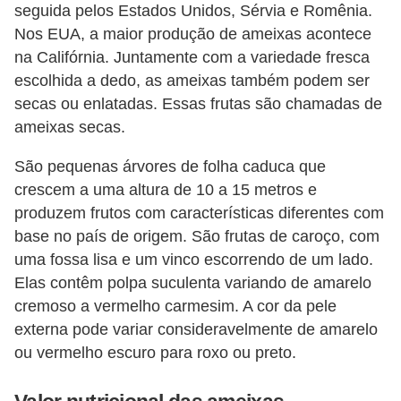
a
seguida pelos Estados Unidos, Sérvia e Romênia.
n
Nos EUA, a maior produção de ameixas acontece
t
na Califórnia. Juntamente com a variedade fresca
a
escolhida a dedo, as ameixas também podem ser
secas ou enlatadas. Essas frutas são chamadas de
s
ameixas secas.
m
e
São pequenas árvores de folha caduca que
d
crescem a uma altura de 10 a 15 metros e
produzem frutos com características diferentes com
i
base no país de origem. São frutas de caroço, com
c
uma fossa lisa e um vinco escorrendo de um lado.
i
Elas contêm polpa suculenta variando de amarelo
n
cremoso a vermelho carmesim. A cor da pele
a
externa pode variar consideravelmente de amarelo
i
ou vermelho escuro para roxo ou preto.
s