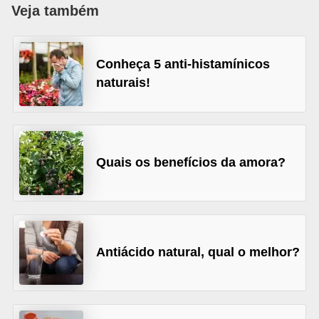
u
Veja também
r
a
Conheça 5 anti-histamínicos
l
naturais!
C
h
á
Quais os benefícios da amora?
s
E
r
v
Antiácido natural, qual o melhor?
a
s
n