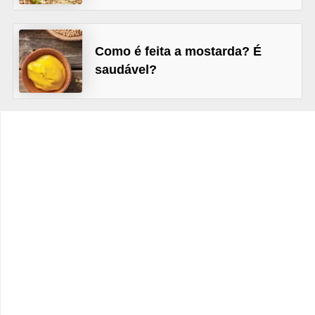
v
i
Como é feita a mostarda? É
d
saudável?
a
s
a
u
d
á
v
e
l
P
l