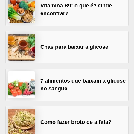
a
Vitamina B9: o que é? Onde
t
encontrar?
u
r
a
i
Chás para baixar a glicose
s
E
s
7 alimentos que baixam a glicose
t
no sangue
i
l
o
d
Como fazer broto de alfafa?
e