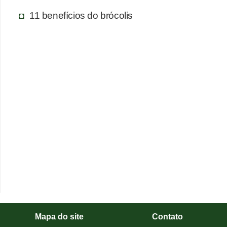
T
11 benefícios do brócolis
r
a
t
a
m
e
n
t
o
s
c
a
s
Mapa do site
Contato
e