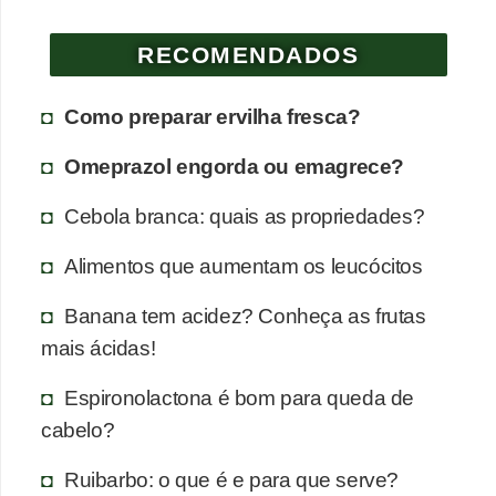
a
n
RECOMENDADOS
t
a
Como preparar ervilha fresca?
s
Omeprazol engorda ou emagrece?
m
e
Cebola branca: quais as propriedades?
d
Alimentos que aumentam os leucócitos
i
c
Banana tem acidez? Conheça as frutas
i
mais ácidas!
n
Espironolactona é bom para queda de
a
cabelo?
i
s
Ruibarbo: o que é e para que serve?