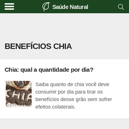
Saúde Natural
A
l
i
m
BENEFÍCIOS CHIA
e
n
t
Chia: qual a quantidade por dia?
a
ç
Saiba quanto de chia você deve
ã
consumir por dia para tirar os
o
benefícios desse grão sem sofrer
efeitos colaterais.
n
a
t