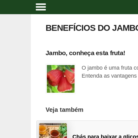
A
l
BENEFÍCIOS DO JAMB
i
m
e
Jambo, conheça esta fruta!
n
O jambo é uma fruta co
t
Entenda as vantagens e
a
ç
ã
o
Veja também
n
a
t
Chás para baixar a glico