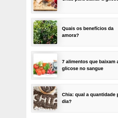
u
r
a
l
Quais os benefícios da
amora?
C
h
á
s
7 alimentos que baixam 
glicose no sangue
E
r
v
Chia: qual a quantidade 
a
dia?
s
n