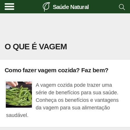
Saúde Natural
A
l
i
m
O QUE É VAGEM
e
n
t
Como fazer vagem cozida? Faz bem?
a
ç
A vagem cozida pode trazer uma
ã
série de benefícios para sua saúde.
o
Conheça os benefícios e vantagens
da vagem para sua alimentação
n
saudável.
a
t