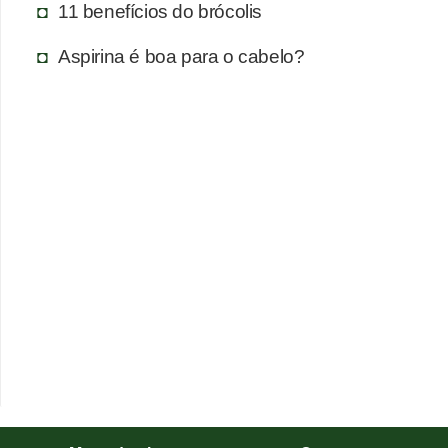
11 benefícios do brócolis
T
r
Aspirina é boa para o cabelo?
a
t
a
m
e
n
t
o
s
c
a
s
e