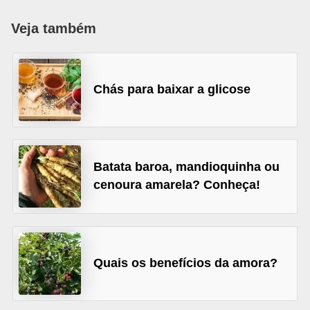
u
Veja também
r
a
l
Chás para baixar a glicose
C
h
á
s
Batata baroa, mandioquinha ou
cenoura amarela? Conheça!
E
r
v
a
Quais os benefícios da amora?
s
n