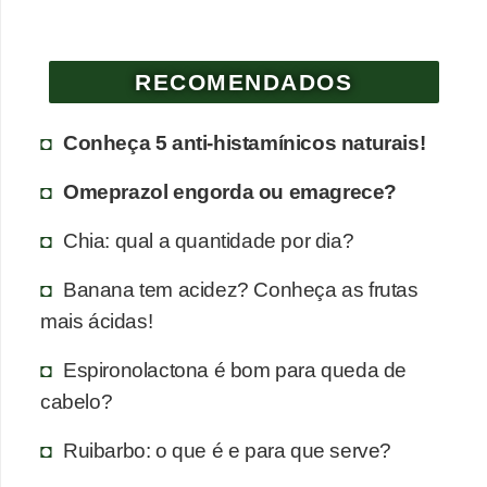
a
n
t
RECOMENDADOS
a
s
Conheça 5 anti-histamínicos naturais!
m
Omeprazol engorda ou emagrece?
e
d
Chia: qual a quantidade por dia?
i
Banana tem acidez? Conheça as frutas
c
mais ácidas!
i
n
Espironolactona é bom para queda de
a
cabelo?
i
Ruibarbo: o que é e para que serve?
s