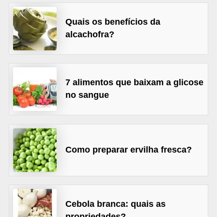
a
t
Quais os benefícios da
u
alcachofra?
r
a
i
7 alimentos que baixam a glicose
s
no sangue
E
s
t
Como preparar ervilha fresca?
i
l
o
d
Cebola branca: quais as
e
propriedades?