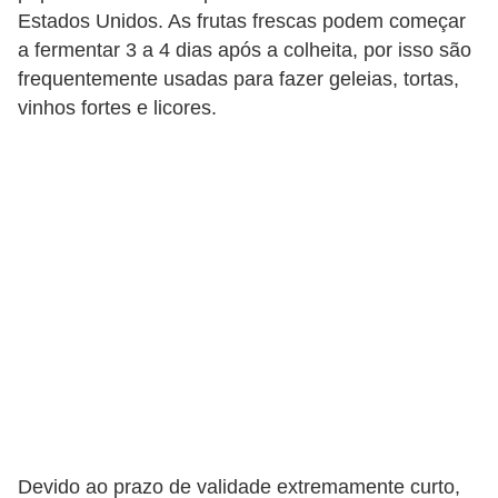
v
Estados Unidos. As frutas frescas podem começar
a fermentar 3 a 4 dias após a colheita, por isso são
i
frequentemente usadas para fazer geleias, tortas,
d
vinhos fortes e licores.
a
s
a
u
d
á
v
e
l
P
l
Devido ao prazo de validade extremamente curto,