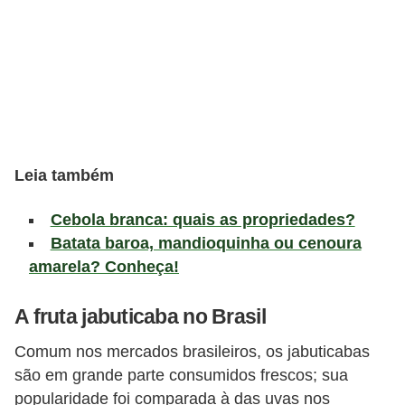
a
t
u
r
a
i
s
Leia também
E
Cebola branca: quais as propriedades?
s
Batata baroa, mandioquinha ou cenoura
t
amarela? Conheça!
i
l
A fruta jabuticaba no Brasil
o
Comum nos mercados brasileiros, os jabuticabas
d
são em grande parte consumidos frescos; sua
e
popularidade foi comparada à das uvas nos