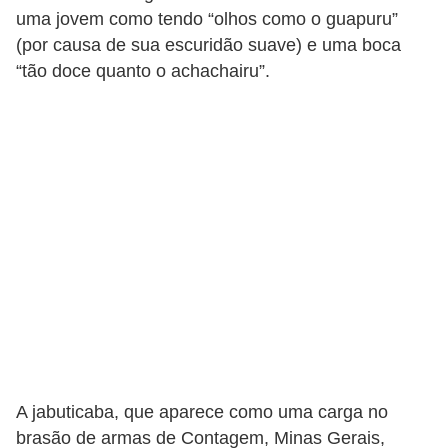
T
uma jovem como tendo “olhos como o guapuru”
r
(por causa de sua escuridão suave) e uma boca
“tão doce quanto o achachairu”.
a
t
a
m
e
n
t
o
s
c
a
s
A jabuticaba, que aparece como uma carga no
e
brasão de armas de Contagem, Minas Gerais,