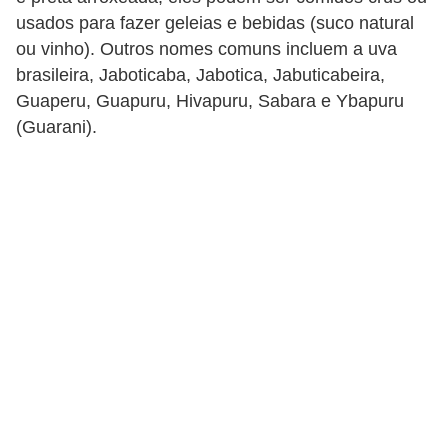
u
usados ​​para fazer geleias e bebidas (suco natural
r
ou vinho). Outros nomes comuns incluem a uva
a
brasileira, Jaboticaba, Jabotica, Jabuticabeira,
Guaperu, Guapuru, Hivapuru, Sabara e Ybapuru
l
(Guarani).
C
h
á
s
E
r
v
a
s
n