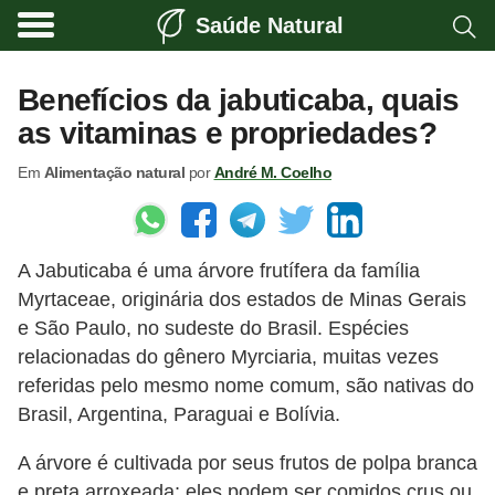
Saúde Natural
A
l
Benefícios da jabuticaba, quais
i
as vitaminas e propriedades?
m
Em
Alimentação natural
por
André M. Coelho
e
n
t
A Jabuticaba é uma árvore frutífera da família
a
Myrtaceae, originária dos estados de Minas Gerais
ç
e São Paulo, no sudeste do Brasil. Espécies
ã
relacionadas do gênero Myrciaria, muitas vezes
o
referidas pelo mesmo nome comum, são nativas do
n
Brasil, Argentina, Paraguai e Bolívia.
a
A árvore é cultivada por seus frutos de polpa branca
t
e preta arroxeada; eles podem ser comidos crus ou