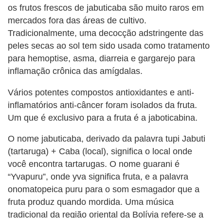
a
os frutos frescos de jabuticaba são muito raros em
n
mercados fora das áreas de cultivo.
t
Tradicionalmente, uma decocção adstringente das
a
peles secas ao sol tem sido usada como tratamento
s
para hemoptise, asma, diarreia e gargarejo para
inflamação crônica das amígdalas.
m
e
Vários potentes compostos antioxidantes e anti-
d
inflamatórios anti-câncer foram isolados da fruta.
i
Um que é exclusivo para a fruta é a jaboticabina.
c
O nome jabuticaba, derivado da palavra tupi Jabuti
i
(tartaruga) + Caba (local), significa o local onde
n
você encontra tartarugas. O nome guarani é
a
“Yvapuru”, onde yva significa fruta, e a palavra
onomatopeica puru para o som esmagador que a
i
fruta produz quando mordida. Uma música
s
tradicional da região oriental da Bolívia refere-se a