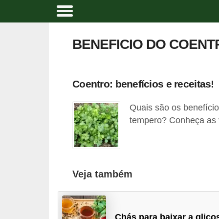
A
l
BENEFICIO DO COENT
i
m
e
Coentro: benefícios e receitas!
n
Quais são os benefíci
t
tempero? Conheça as v
a
ç
ã
o
Veja também
n
a
t
Chás para baixar a glico