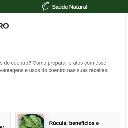
Saúde Natural
RO
os do coentro? Como preparar pratos com esse
antagens e usos do coentro nas suas receitas.
Rúcula, benefícios e
se