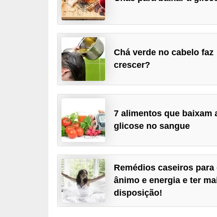
u
r
a
l
Chá verde no cabelo faz
crescer?
C
h
á
s
7 alimentos que baixam 
glicose no sangue
E
r
v
Remédios caseiros para 
a
ânimo e energia e ter ma
s
disposição!
n