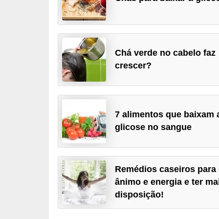
u
r
a
l
Chá verde no cabelo faz
crescer?
C
h
á
s
7 alimentos que baixam 
glicose no sangue
E
r
v
Remédios caseiros para 
a
ânimo e energia e ter ma
s
disposição!
n