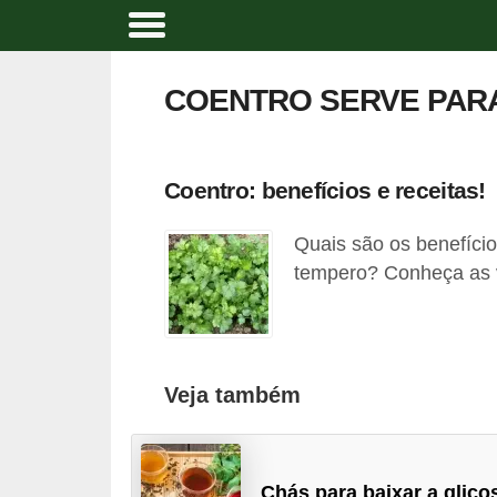
A
l
COENTRO SERVE PAR
i
m
e
Coentro: benefícios e receitas!
n
Quais são os benefíci
t
tempero? Conheça as v
a
ç
ã
o
Veja também
n
a
t
Chás para baixar a glico