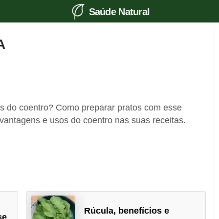
Saúde Natural
A
os do coentro? Como preparar pratos com esse
antagens e usos do coentro nas suas receitas.
Rúcula, benefícios e
se