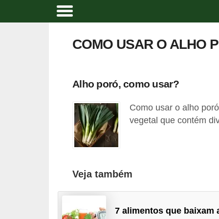
A
l
COMO USAR O ALHO 
i
m
e
Alho poró, como usar?
n
Como usar o alho poró
t
vegetal que contém div
a
ç
ã
o
Veja também
n
a
7 alimentos que baixam 
t