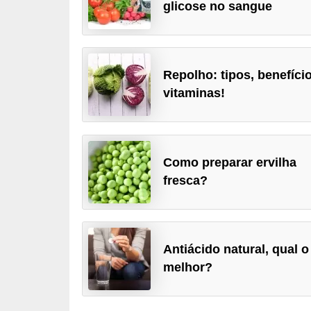
glicose no sangue
u
r
a
l
Repolho: tipos, benefíci
vitaminas!
C
h
á
s
Como preparar ervilha
fresca?
E
r
v
Antiácido natural, qual o
a
melhor?
s
n