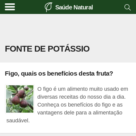
Saúde Natural
A
l
i
m
FONTE DE POTÁSSIO
e
n
t
Figo, quais os benefícios desta fruta?
a
ç
O figo é um alimento muito usado em
ã
diversas receitas do nosso dia a dia.
o
Conheça os benefícios do figo e as
vantagens dele para a alimentação
n
saudável.
a
t