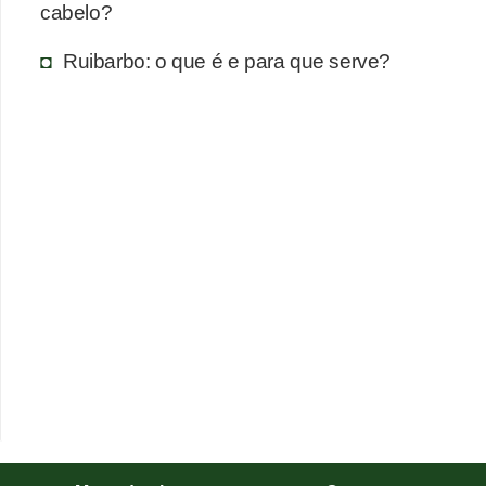
cabelo?
T
r
Ruibarbo: o que é e para que serve?
a
t
a
m
e
n
t
o
s
c
a
s
e