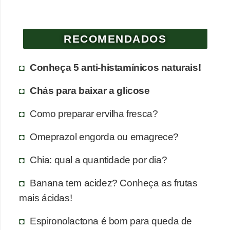
a
n
t
RECOMENDADOS
a
s
Conheça 5 anti-histamínicos naturais!
m
Chás para baixar a glicose
e
d
Como preparar ervilha fresca?
i
Omeprazol engorda ou emagrece?
c
i
Chia: qual a quantidade por dia?
n
Banana tem acidez? Conheça as frutas
a
mais ácidas!
i
s
Espironolactona é bom para queda de