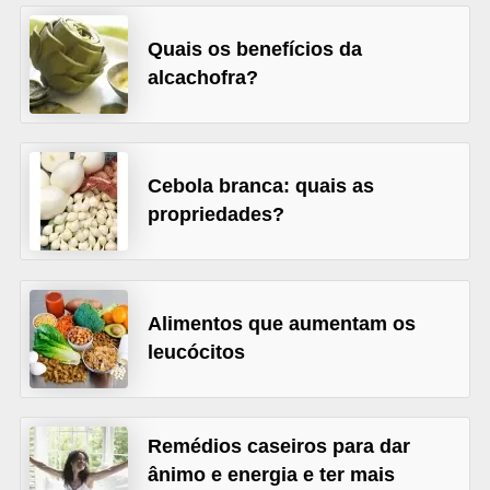
a
t
Quais os benefícios da
u
alcachofra?
r
a
i
Cebola branca: quais as
s
propriedades?
E
s
t
Alimentos que aumentam os
i
leucócitos
l
o
d
Remédios caseiros para dar
ânimo e energia e ter mais
e