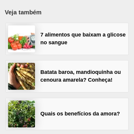
u
Veja também
r
a
l
7 alimentos que baixam a glicose
no sangue
C
h
á
s
Batata baroa, mandioquinha ou
cenoura amarela? Conheça!
E
r
v
a
Quais os benefícios da amora?
s
n