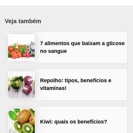
u
r
Veja também
a
l
C
7 alimentos que baixam a glicose
no sangue
h
á
s
Repolho: tipos, benefícios e
E
vitaminas!
r
v
a
s
Kiwi: quais os benefícios?
n