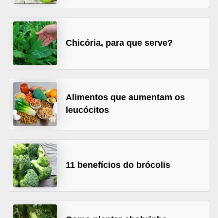
a
t
u
Chicória, para que serve?
r
a
i
s
Alimentos que aumentam os
E
leucócitos
s
t
i
11 benefícios do brócolis
l
o
d
e