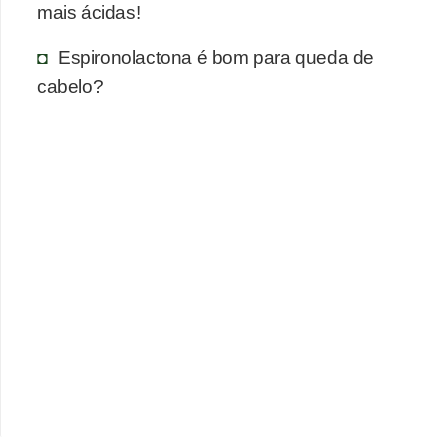
mais ácidas!
T
r
Espironolactona é bom para queda de
a
cabelo?
t
a
m
e
n
t
o
s
c
a
s
e