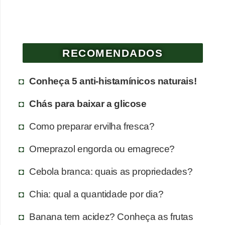
a
n
t
a
RECOMENDADOS
s
m
Conheça 5 anti-histamínicos naturais!
e
Chás para baixar a glicose
d
i
Como preparar ervilha fresca?
c
Omeprazol engorda ou emagrece?
i
n
Cebola branca: quais as propriedades?
a
Chia: qual a quantidade por dia?
i
s
Banana tem acidez? Conheça as frutas