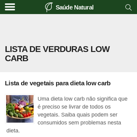
Saúde Natural
A
l
i
m
LISTA DE VERDURAS LOW
e
CARB
n
t
a
Lista de vegetais para dieta low carb
ç
ã
Uma dieta low carb não significa que
o
é preciso se livrar de todos os
n
vegetais. Saiba quais podem ser
consumidos sem problemas nesta
a
dieta.
t