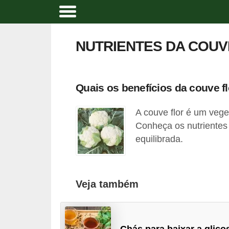
A
l
NUTRIENTES DA COUV
i
m
e
Quais os benefícios da couve f
n
A couve flor é um vege
t
Conheça os nutrientes 
a
equilibrada.
ç
ã
o
Veja também
n
a
t
Chás para baixar a glico