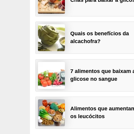
u
r
a
l
Quais os benefícios da
alcachofra?
C
h
á
s
7 alimentos que baixam 
glicose no sangue
E
r
v
Alimentos que aumenta
a
os leucócitos
s
n