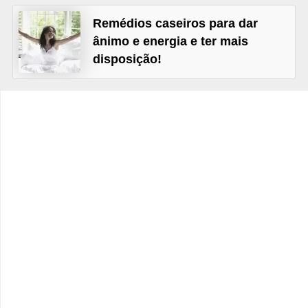
v
Remédios caseiros para dar
i
ânimo e energia e ter mais
d
disposição!
a
s
a
u
d
á
v
e
l
P
l