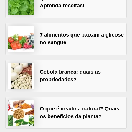
a
Aprenda receitas!
t
u
r
7 alimentos que baixam a glicose
a
no sangue
i
s
E
Cebola branca: quais as
s
propriedades?
t
i
l
O que é insulina natural? Quais
o
os benefícios da planta?
d
e