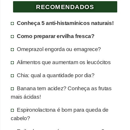
a
RECOMENDADOS
n
t
Conheça 5 anti-histamínicos naturais!
a
s
Como preparar ervilha fresca?
m
Omeprazol engorda ou emagrece?
e
d
Alimentos que aumentam os leucócitos
i
Chia: qual a quantidade por dia?
c
i
Banana tem acidez? Conheça as frutas
n
mais ácidas!
a
Espironolactona é bom para queda de
i
cabelo?
s