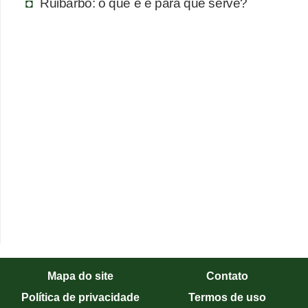
Ruibarbo: o que é e para que serve?
T
r
a
t
a
m
e
n
t
o
s
c
a
s
Mapa do site
Contato
e
Política de privacidade
Termos de uso