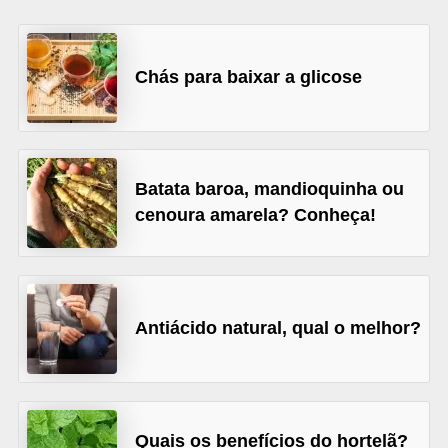
u
r
a
Chás para baixar a glicose
l
C
h
Batata baroa, mandioquinha ou
á
cenoura amarela? Conheça!
s
E
r
Antiácido natural, qual o melhor?
v
a
s
n
Quais os benefícios do hortelã?