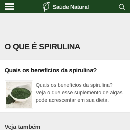
Saúde Natural
A
l
i
m
O QUE É SPIRULINA
e
n
t
Quais os benefícios da spirulina?
a
ç
Quais os benefícios da spirulina?
ã
Veja o que esse suplemento de algas
o
pode acrescentar em sua dieta.
n
a
t
Veja também