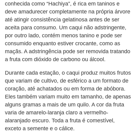
a
conhecida como “Hachiya”, é rica em taninos e
n
deve amadurecer completamente na própria árvore
t
até atingir consistência gelatinosa antes de ser
a
aceita para consumo. Um caqui não adstringente,
por outro lado, contém menos tanino e pode ser
s
consumido enquanto estiver crocante, como as
m
maçãs. A adstringência pode ser removida tratando
e
a fruta com dióxido de carbono ou álcool.
d
Durante cada estação, o caqui produz muitos frutos
i
que variam de cultivo, de esférico a um formato de
c
coração, até achatados ou em forma de abóbora.
i
Eles também variam muito em tamanho, de apenas
n
alguns gramas a mais de um quilo. A cor da fruta
a
varia de amarelo-laranja claro a vermelho-
i
alaranjado escuro. Toda a fruta é comestível,
exceto a semente e o cálice.
s