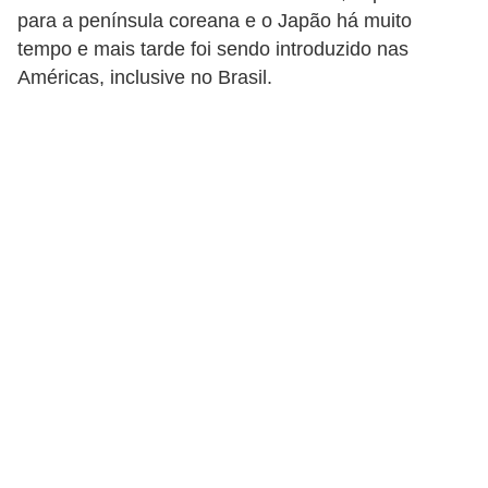
u
para a península coreana e o Japão há muito
r
tempo e mais tarde foi sendo introduzido nas
Américas, inclusive no Brasil.
a
l
C
h
á
s
E
r
v
a
s
n