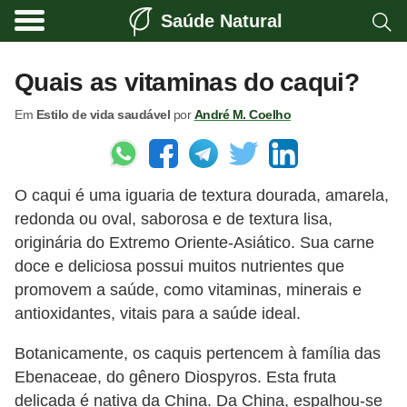
Saúde Natural
A
l
Quais as vitaminas do caqui?
i
Em
Estilo de vida saudável
por
André M. Coelho
m
e
n
O caqui é uma iguaria de textura dourada, amarela,
t
redonda ou oval, saborosa e de textura lisa,
a
originária do Extremo Oriente-Asiático. Sua carne
ç
doce e deliciosa possui muitos nutrientes que
ã
promovem a saúde, como vitaminas, minerais e
o
antioxidantes, vitais para a saúde ideal.
n
Botanicamente, os caquis pertencem à família das
a
Ebenaceae, do gênero Diospyros. Esta fruta
t
delicada é nativa da China. Da China, espalhou-se