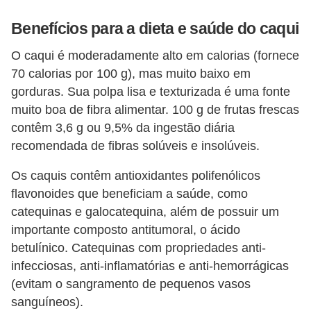
i
Benefícios para a dieta e saúde do caqui
r
o
O caqui é moderadamente alto em calorias (fornece
s
70 calorias por 100 g), mas muito baixo em
gorduras. Sua polpa lisa e texturizada é uma fonte
muito boa de fibra alimentar. 100 g de frutas frescas
contêm 3,6 g ou 9,5% da ingestão diária
recomendada de fibras solúveis e insolúveis.
Os caquis contêm antioxidantes polifenólicos
flavonoides que beneficiam a saúde, como
catequinas e galocatequina, além de possuir um
importante composto antitumoral, o ácido
betulínico. Catequinas com propriedades anti-
infecciosas, anti-inflamatórias e anti-hemorrágicas
(evitam o sangramento de pequenos vasos
sanguíneos).