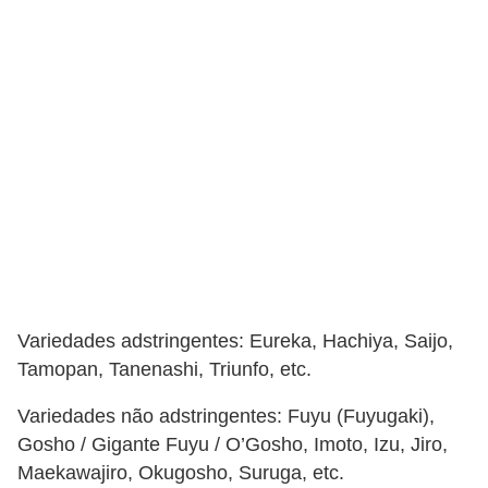
T
r
a
t
a
m
e
n
t
o
s
Variedades adstringentes: Eureka, Hachiya, Saijo,
Tamopan, Tanenashi, Triunfo, etc.
c
a
Variedades não adstringentes: Fuyu (Fuyugaki),
s
Gosho / Gigante Fuyu / O’Gosho, Imoto, Izu, Jiro,
e
Maekawajiro, Okugosho, Suruga, etc.