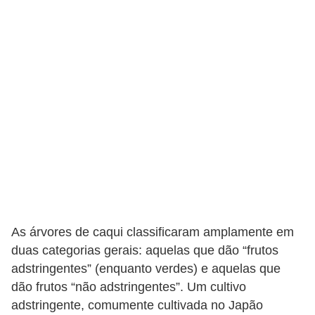
v
i
d
a
s
a
u
d
á
v
e
As árvores de caqui classificaram amplamente em
l
duas categorias gerais: aquelas que dão “frutos
adstringentes” (enquanto verdes) e aquelas que
P
dão frutos “não adstringentes”. Um cultivo
l
adstringente, comumente cultivada no Japão