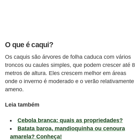
a
t
u
r
a
O que é caqui?
i
Os caquis são árvores de folha caduca com vários
s
troncos ou caules simples, que podem crescer até 8
E
metros de altura. Eles crescem melhor em áreas
s
onde o inverno é moderado e o verão relativamente
t
ameno.
i
Leia também
l
o
Cebola branca: quais as propriedades?
d
Batata baroa, mandioquinha ou cenoura
e
amarela? Conheça!