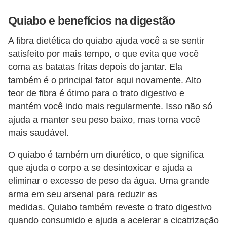
a
n
Quiabo e benefícios na digestão
t
A fibra dietética do quiabo ajuda você a se sentir
a
satisfeito por mais tempo, o que evita que você
s
coma as batatas fritas depois do jantar. Ela
m
também é o principal fator aqui novamente. Alto
e
teor de fibra é ótimo para o trato digestivo e
mantém você indo mais regularmente. Isso não só
d
ajuda a manter seu peso baixo, mas torna você
i
mais saudável.
c
i
O quiabo é também um diurético, o que significa
n
que ajuda o corpo a se desintoxicar e ajuda a
eliminar o excesso de peso da água. Uma grande
a
arma em seu arsenal para reduzir as
i
medidas. Quiabo também reveste o trato digestivo
s
quando consumido e ajuda a acelerar a cicatrização