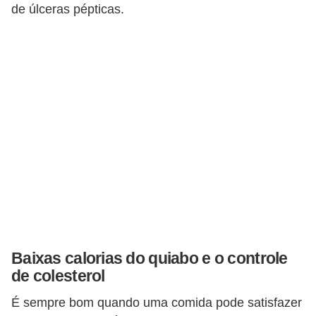
T
de úlceras pépticas.
r
a
t
a
m
e
n
t
o
s
c
Baixas calorias do quiabo e o controle
a
de colesterol
s
É sempre bom quando uma comida pode satisfazer
e