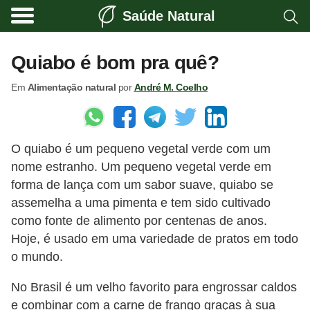
Saúde Natural
A
l
Quiabo é bom pra quê?
i
Em
Alimentação natural
por
André M. Coelho
m
e
n
O quiabo é um pequeno vegetal verde com um
t
nome estranho. Um pequeno vegetal verde em
a
forma de lança com um sabor suave, quiabo se
ç
assemelha a uma pimenta e tem sido cultivado
ã
como fonte de alimento por centenas de anos.
o
Hoje, é usado em uma variedade de pratos em todo
o mundo.
n
a
No Brasil é um velho favorito para engrossar caldos
t
e combinar com a carne de frango graças à sua