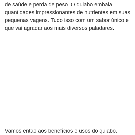
de saúde e perda de peso. O quiabo embala
v
quantidades impressionantes de nutrientes em suas
i
pequenas vagens. Tudo isso com um sabor único e
d
que vai agradar aos mais diversos paladares.
a
s
a
u
d
á
v
e
l
P
l
Vamos então aos benefícios e usos do quiabo.