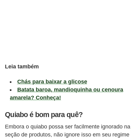
a
t
u
r
a
i
s
Leia também
E
s
Chás para baixar a glicose
t
Batata baroa, mandioquinha ou cenoura
i
amarela? Conheça!
l
Quiabo é bom para quê?
o
d
Embora o quiabo possa ser facilmente ignorado na
e
seção de produtos, não ignore isso em seu regime