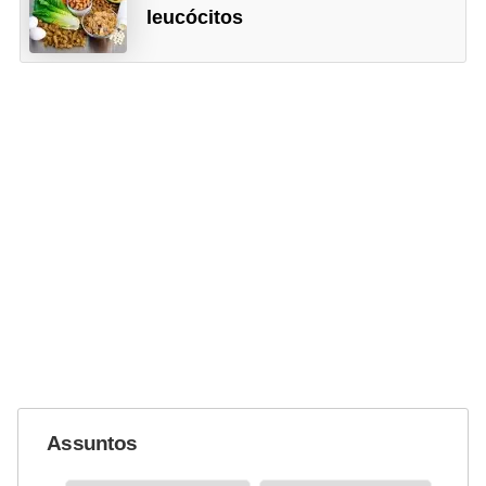
leucócitos
Assuntos