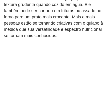
u
textura grudenta quando cozido em água. Ele
r
também pode ser cortado em frituras ou assado no
forno para um prato mais crocante. Mais e mais
a
pessoas estão se tornando criativas com o quiabo à
l
medida que sua versatilidade e espectro nutricional
C
se tornam mais conhecidos.
h
á
s
E
r
v
a
s
n