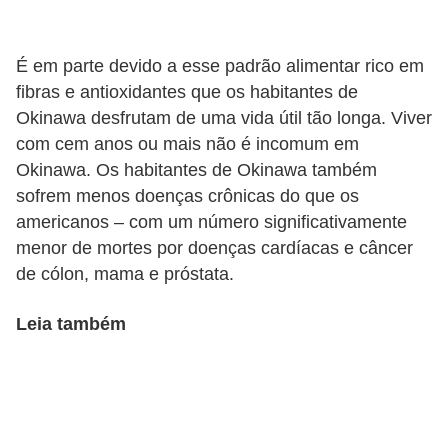
a
t
u
É em parte devido a esse padrão alimentar rico em
fibras e antioxidantes que os habitantes de
r
Okinawa desfrutam de uma vida útil tão longa. Viver
a
com cem anos ou mais não é incomum em
i
Okinawa. Os habitantes de Okinawa também
s
sofrem menos doenças crônicas do que os
americanos – com um número significativamente
E
menor de mortes por doenças cardíacas e câncer
s
de cólon, mama e próstata.
t
i
Leia também
l
o
d
e