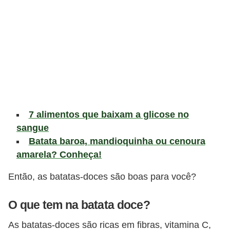
v
i
d
a
s
a
u
7 alimentos que baixam a glicose no
d
sangue
á
Batata baroa, mandioquinha ou cenoura
v
amarela? Conheça!
e
Então, as batatas-doces são boas para você?
l
P
O que tem na batata doce?
l
As batatas-doces são ricas em fibras, vitamina C,