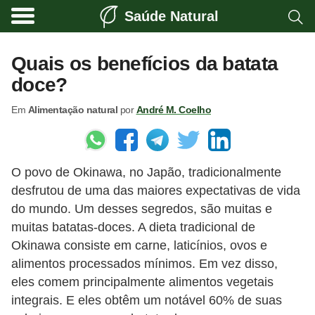
Saúde Natural
A
l
Quais os benefícios da batata
i
doce?
m
Em
Alimentação natural
por
André M. Coelho
e
n
t
O povo de Okinawa, no Japão, tradicionalmente
a
desfrutou de uma das maiores expectativas de vida
ç
do mundo. Um desses segredos, são muitas e
ã
muitas batatas-doces. A dieta tradicional de
o
Okinawa consiste em carne, laticínios, ovos e
n
alimentos processados ​​mínimos. Em vez disso,
eles comem principalmente alimentos vegetais
a
integrais. E eles obtêm um notável 60% de suas
t