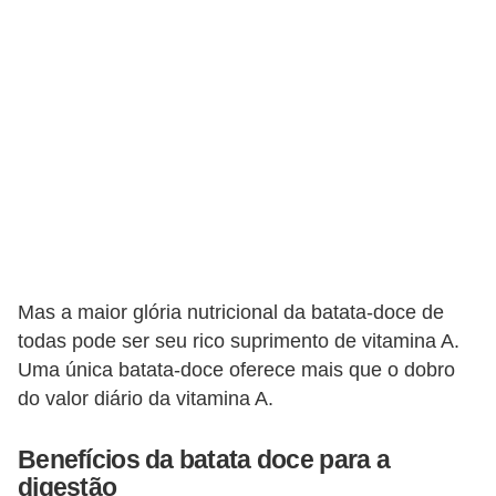
T
r
a
t
a
m
e
n
t
o
Mas a maior glória nutricional da batata-doce de
todas pode ser seu rico suprimento de vitamina A.
s
Uma única batata-doce oferece mais que o dobro
c
do valor diário da vitamina A.
a
s
Benefícios da batata doce para a
e
digestão