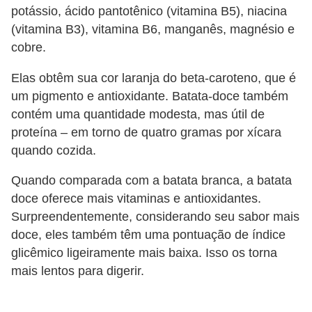
a
potássio, ácido pantotênico (vitamina B5), niacina
n
(vitamina B3), vitamina B6, manganês, magnésio e
t
cobre.
a
Elas obtêm sua cor laranja do beta-caroteno, que é
s
um pigmento e antioxidante. Batata-doce também
m
contém uma quantidade modesta, mas útil de
e
proteína – em torno de quatro gramas por xícara
d
quando cozida.
i
Quando comparada com a batata branca, a batata
c
doce oferece mais vitaminas e antioxidantes.
i
Surpreendentemente, considerando seu sabor mais
n
doce, eles também têm uma pontuação de índice
a
glicêmico ligeiramente mais baixa. Isso os torna
mais lentos para digerir.
i
s